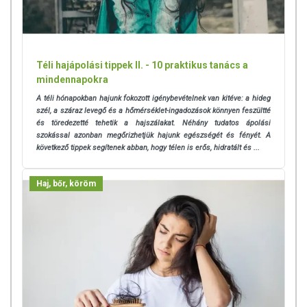
bármelyikére érzékeny vagy allergiás! Ha kiütés jelentkezik,
függessze fel a használatát! Gyermekektől elzárva tartandó.
Téli hajápolási tippek II. - 10 praktikus tanács a
mindennapokra
A téli hónapokban hajunk fokozott igénybevételnek van kitéve: a hideg
szél, a száraz levegő és a hőmérséklet-ingadozások könnyen feszültté
és töredezetté tehetik a hajszálakat. Néhány tudatos ápolási
szokással azonban megőrizhetjük hajunk egészségét és fényét. A
következő tippek segítenek abban, hogy télen is erős, hidratált és ...
Haj, bőr, köröm