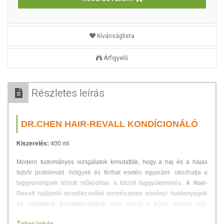
Kívánságlista
Árfigyelő
Részletes leírás
DR.CHEN HAIR-REVALL KONDÍCIONÁLÓ
Kiszerelés:
400 ml
Modern tudományos vizsgálatok kimutatták, hogy a haj és a hajas
fejbőr problémáit -hölgyek és férfiak esetén egyaránt- okozhatja a
faggyúmirigyek túlzott működése, a túlzott faggyútermelés.
A Hair-
Revall hajápoló termékcsalád természetes növényi hatóanyagok
és vitaminok kombinációjával
járul hozzá a fejbőr normál zsír-
anyagcseréjéhez. A sampon és a kondicionáló hozzájárul a