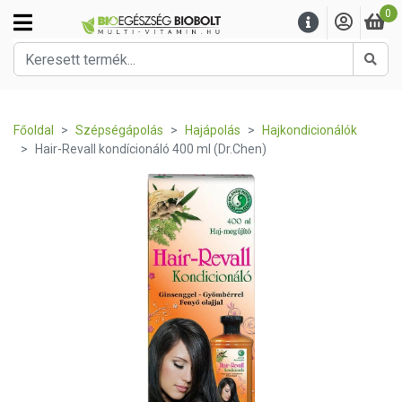
0
Kere
Főoldal
Szépségápolás
Hajápolás
Hajkondicionálók
Hair-Revall kondícionáló 400 ml (Dr.Chen)