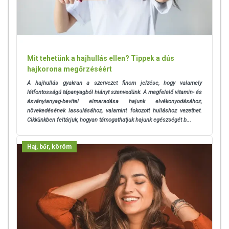
Mit tehetünk a hajhullás ellen? Tippek a dús
hajkorona megőrzéséért
A hajhullás gyakran a szervezet finom jelzése, hogy valamely
létfontosságú tápanyagból hiányt szenvedünk. A megfelelő vitamin- és
ásványianyag-bevitel elmaradása hajunk elvékonyodásához,
növekedésének lassulásához, valamint fokozott hulláshoz vezethet.
Cikkünkben feltárjuk, hogyan támogathatjuk hajunk egészségét b...
Haj, bőr, köröm