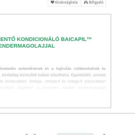
Kívánságlista
Árfigyelő
ENTŐ KONDICIONÁLÓ BAICAPIL™
KENDERMAGOLAJJAL
övekedés serkentésének és a hajhullás csökkenésének és
linikailag bizonyított hatású készítmény. Egyedülálló, uniszex
iális zsírsavakban, Omega-, omega-6 és omega-9 zsírsavakban
ozottabb olajaként” is ismeretes bioaktív kendermagolajat
komló- és hibiszkuszkivonat, aminopeptidek és egyéb aktív
a hajtüszők vitalitását, láthatóan és érezhetően javítja a haj
szségessé teszi a hajat. Hajmosást követően masszírozza a hajba
t, hagyja hatni 2-3 percig, majd alaposan öblítse le és törölje át a