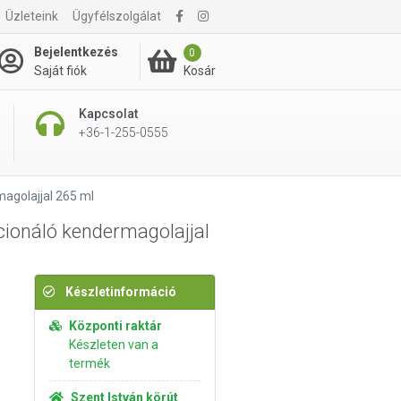
Üzleteink
Ügyfélszolgálat
6 450 Ft
Kosárba rakom
Bejelentkezés
0
Kosár
Saját fiók
Kapcsolat
+36-1-255-0555
magolajjal 265 ml
cionáló kendermagolajjal
Készletinformáció
Központi raktár
Készleten van a
termék
Szent István körút