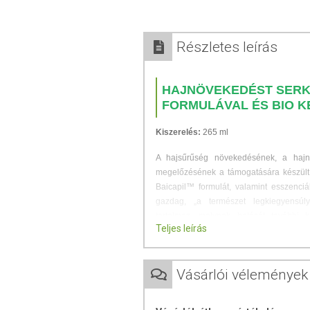
Részletes leírás
HAJNÖVEKEDÉST SERK
FORMULÁVAL ÉS BIO 
Kiszerelés:
265 ml
A hajsűrűség növekedésének, a hajn
megelőzésének a támogatására készült, k
Baicapil™ formulát, valamint esszenc
gazdag, „a természet legkiegyensúly
tartalmaz, melynek hatását további 
Teljes leírás
gyógynövénykivonatok támogatják.
Rendszeres használatával helyreállítja 
Vásárlói vélemények
általános megjelenését, táplálja és egé
és hajtövekbe, ritka fogú fésűvel fésülje á
hajat.