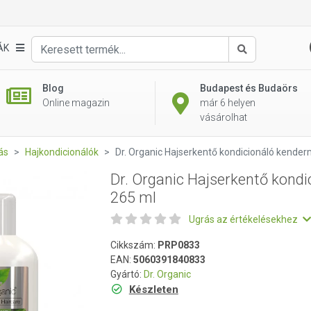
dicionáló kendermagolajjal 265 ml
ÁK
Keresés
Blog
Budapest és Budaörs
Online magazin
már 6 helyen
vásárolhat
ás
Hajkondicionálók
Dr. Organic Hajserkentő kondicionáló kender
Dr. Organic Hajserkentő kondi
265 ml
Ugrás az értékelésekhez
Cikkszám:
PRP0833
EAN:
5060391840833
Gyártó:
Dr. Organic
Készleten