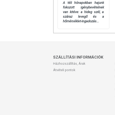
Az oldalunkon lévő adatokat folyamato
A téli hónapokban hajunk
Szeretnénk felhívni azonban a figyelmet
fokozott igénybevételnek
termékfotókat, tápérték-, összetétel-, és
van kitéve: a hideg szél, a
száraz levegő és a
értékek eltérhetnek az élelmiszerek ter
hőmérséklet-ingadozás...
csomagolásán találják meg.
A termék belső fogyasztásra nem alkalm
kezelés helyettesítésére alkalmas. Bet
kell a szembejutást. Az ajánlott napi alka
bőrfelületen! Ne használja a készítmén
SZÁLLÍTÁSI INFORMÁCIÓK
kiütés jelentkezik, függessze fel a haszn
Házhozszállítás, Árak
Átvételi pontok