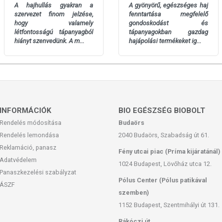
san frissítjük, törekszünk arra, hogy naprakészek legyenek.
A hajhullás gyakran a
A gyönyörű, egészséges haj
, hogy ennek ellenére a webshopon szereplő adatok (beleértve a
szervezet finom jelzése,
fenntartása megfelelő
 allergén információkat is) csak tájékoztató jellegűek, a tényleges
hogy valamely
gondoskodást és
létfontosságú tápanyagból
tápanyagokban gazdag
mészetéből adódóan. A friss, aktuális információkat a termékek
hiányt szenvedünk. A m...
hajápolási termékeket ig...
as. A termék nem gyógyít betegségeket. A termék nem az orvosi
egség esetén használatát beszélje meg kezelőorvosával! Kerülni
lmazási mennyiséget ne lépje túl! Ne használja irritált vagy sérült
yt, ha az összetevők bármelyikére érzékeny vagy allergiás! Ha
INFORMÁCIÓK
BIO EGÉSZSÉG BIOBOLT
álatát! Gyermekektől elzárva tartandó.
Rendelés módosítása
Budaörs
Rendelés lemondása
2040 Budaörs, Szabadság út 61.
Reklamáció, panasz
Fény utcai piac (Príma kijáratánál)
Adatvédelem
1024 Budapest, Lövőház utca 12.
Panaszkezelési szabályzat
Pólus Center (Pólus patikával
ÁSZF
szemben)
1152 Budapest, Szentmihályi út 131.
Rákóczi út