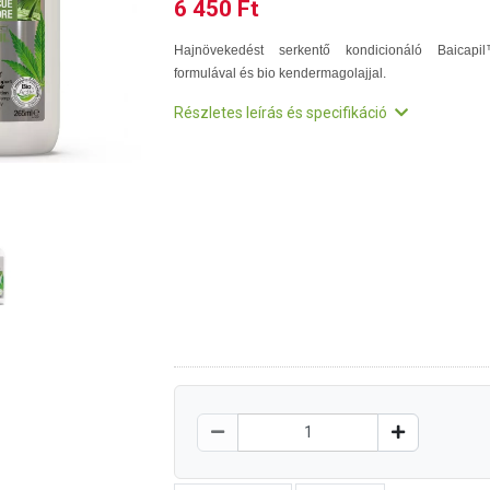
6 450 Ft
Hajnövekedést serkentő kondicionáló Baicapi
formulával és bio kendermagolajjal.
Részletes leírás és specifikáció