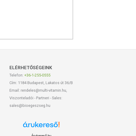
ELÉRHETŐSÉGEINK
Telefon:
+36-1-255-0555
Cím: 1184 Budapest, Lakatos út 36/B
Email: rendeles@multi-vitamin.hu,
Viszonteladói - Partneri - Sales:
sales@bioegeszseg.hu
Árukereső.hu