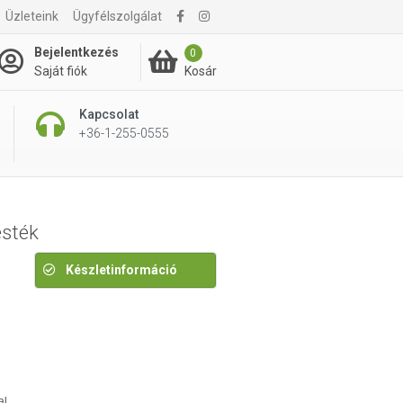
Üzleteink
Ügyfélszolgálat
4 495 Ft
Bejelentkezés
0
Kosár
Saját fiók
Kapcsolat
+36-1-255-0555
esték
Készletinformáció
al