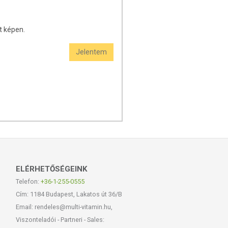
t képen.
Jelentem
ELÉRHETŐSÉGEINK
Telefon:
+36-1-255-0555
Cím: 1184 Budapest, Lakatos út 36/B
Email: rendeles@multi-vitamin.hu,
Viszonteladói - Partneri - Sales: