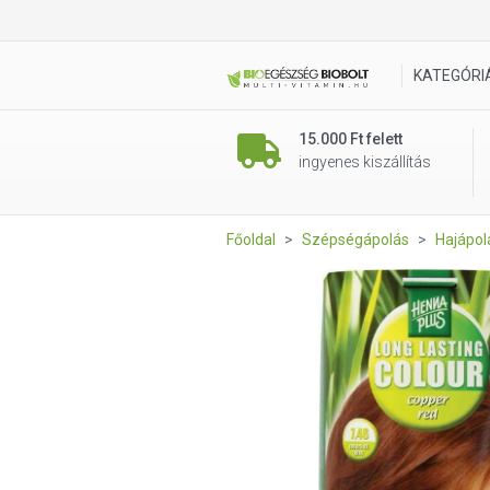
HennaPlus 7.46 rézvörös haj
KATEGÓRI
15.000 Ft felett
ingyenes kiszállítás
Főoldal
Szépségápolás
Hajápol