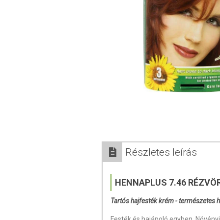
Részletes leírás
HENNAPLUS 7.46 RÉZVÖ
Tartós hajfesték krém - természetes 
Festék és hajápoló egyben. Növényi