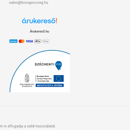
sales@bioegeszseg.hu
Árukereső.hu
 is elfogadja a sütik használatát.