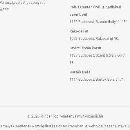
a Sinensis (Leaf) Extract*, Melissa Officinalis (Leaf)
Panaszkezelési szabályzat
Pólus Center (Pólus patikával
xtract*, Aspalathus Linearis Leaf Extract*, Panax
ÁSZF
stifolia (Leaf) Extract*, Rosmarinus Officinalis
szemben)
1152 Budapest, Szentmihályi út 131.
evők: Aqua (Water), Hydrogen-peroxide, Ceteth-2,
Rákóczi út
alcohol, Lauryl pyrrolidone, Tetrasodium etidronate,
1072 Budapest, Rákóczi út 10.
.
Szent István körút
 Aqua (water), Cetearyl-alcohol, Paraffinum liquidum
1137 Budapest, Szent István Körút
, Glycerin, Sodium benzoate, Lactic acid, Parfum
18.
yl erucate, Panthenol, Dimethylpabamidopropyl
 20, Linoleic acid, Hydroxypropyltrimonium
Bartók Béla
officinalis (leaf) extract*, Rosmarinus officinalis
1114 Budapest, Bartók Béla út 71.
eng (root) extract*, Aspalathus linearis leaf extract*,
ct*, Camellia sinensis (leaf) extract*, Cassia
lla recutita (matricaria flower) extract*,
© 2025 Minden jog fenntartva multi-vitamin.hu
amelyek segítenek a szolgáltatásaink nyújtásában. A weboldal használatával Ön