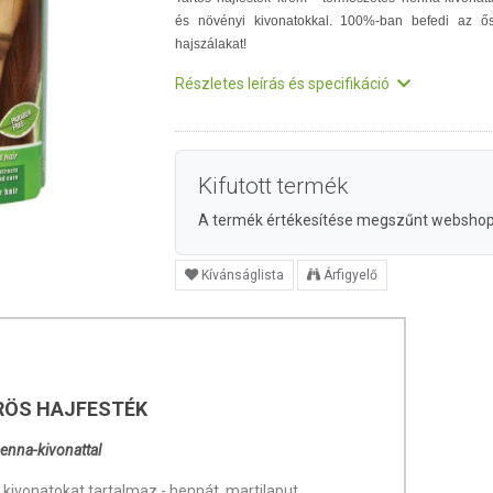
és növényi kivonatokkal. 100%-ban befedi az ő
hajszálakat!
Részletes leírás és specifikáció
Kifutott termék
A termék értékesítése megszűnt websho
Kívánságlista
Árfigyelő
RÖS HAJFESTÉK
henna-kivonattal
 kivonatokat tartalmaz - hennát, martilaput,