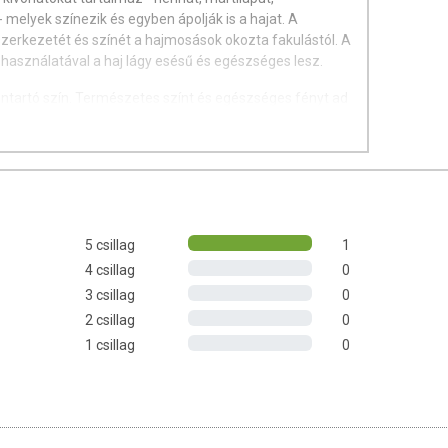
 melyek színezik és egyben ápolják is a hajat. A
zerkezetét és színét a hajmosások okozta fakulástól. A
asználatával a haj lágy esésű és egészséges lesz.
ntartó szín. Természetes színt és egészséges fényt ad
at -
Óvja a hajat, megelőzi a hajszín fakulását.
s hennával kezelt hajra is használható.
nálata ajánlott.
5 csillag
1
4 csillag
0
) 40 ml
3 csillag
0
akonban (Activator) 40 ml
2 csillag
0
our-fix) 20 ml
1 csillag
0
idrogén-peroxidot tartalmaz! • A
ergiás reakciót válthatnak ki. Használat előtt,