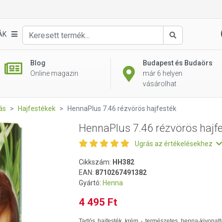
festék
ÁK
Keresés
Blog
Budapest és Budaörs
Online magazin
már 6 helyen
vásárolhat
ás
Hajfestékek
HennaPlus 7.46 rézvörös hajfesték
HennaPlus 7.46 rézvörös hajf
Ugrás az értékelésekhez
Cikkszám:
HH382
EAN:
8710267491382
Gyártó:
Henna
4 495 Ft
Tartós hajfesték krém - természetes henna-kivonatt