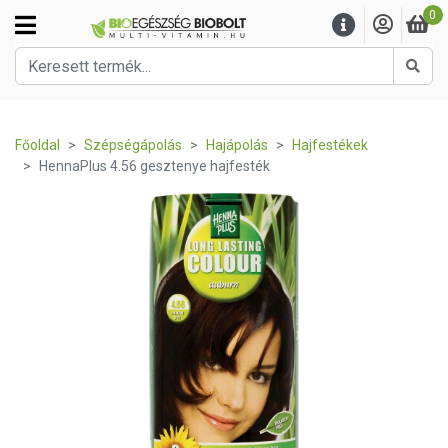
0
Kere
Főoldal
Szépségápolás
Hajápolás
Hajfestékek
HennaPlus 4.56 gesztenye hajfesték