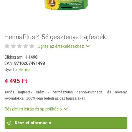
HennaPlus 4.56 gesztenye hajfesték
Ugrás az értékelésekhez
Cikkszám:
HH498
EAN:
8710267491498
Gyártó:
Henna
4 495 Ft
Tartós hajfesték krém - természetes henna-kivonattal és növényi
kivonatokkal. 100%-ban befedi az ősz hajszálakat!
Részletes leírás és specifikáció
Készletinformáció