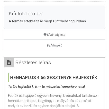
Kifutott termék
A termék értékesítése megszűnt webshopunkban
Kívánságlista
Árfigyelő
Részletes leírás
HENNAPLUS 4.56 GESZTENYE HAJFESTÉK
Tartós hajfesték krém - természetes henna-kivonattal
Festék és hajápoló egyben. Növényi kivonatokat tartalmaz -
hennát, martilaput, fagyöngyöt, mályvát és búzacsírát -
melyek színezik és egyben ápolják is a hajat. A