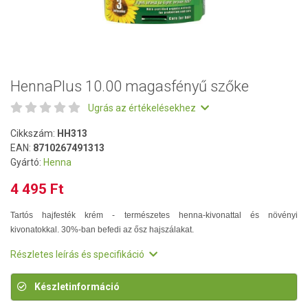
HennaPlus 10.00 magasfényű szőke
Ugrás az értékelésekhez
Cikkszám:
HH313
EAN:
8710267491313
Gyártó:
Henna
4 495 Ft
Tartós hajfesték krém - természetes henna-kivonattal és növényi
kivonatokkal. 30%-ban befedi az ősz hajszálakat.
Részletes leírás és specifikáció
Készletinformáció