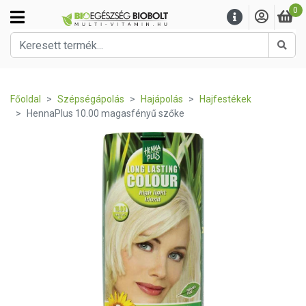
0
Kere
Főoldal
Szépségápolás
Hajápolás
Hajfestékek
HennaPlus 10.00 magasfényű szőke