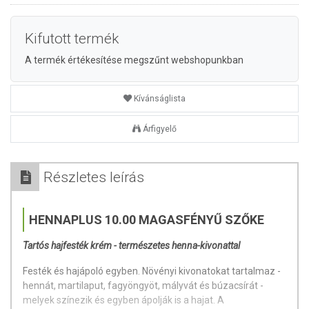
Kifutott termék
A termék értékesítése megszűnt webshopunkban
Kívánságlista
Árfigyelő
Részletes leírás
HENNAPLUS 10.00 MAGASFÉNYŰ SZŐKE
Tartós hajfesték krém - természetes henna-kivonattal
Festék és hajápoló egyben. Növényi kivonatokat tartalmaz -
hennát, martilaput, fagyöngyöt, mályvát és búzacsírát -
melyek színezik és egyben ápolják is a hajat. A