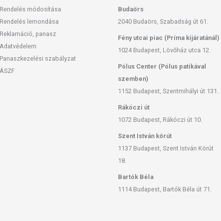
Rendelés módosítása
Budaörs
Rendelés lemondása
2040 Budaörs, Szabadság út 61.
Reklamáció, panasz
Fény utcai piac (Príma kijáratánál)
Adatvédelem
1024 Budapest, Lövőház utca 12.
Panaszkezelési szabályzat
Pólus Center (Pólus patikával
ÁSZF
szemben)
1152 Budapest, Szentmihályi út 131.
Rákóczi út
1072 Budapest, Rákóczi út 10.
Szent István körút
1137 Budapest, Szent István Körút
18.
Bartók Béla
1114 Budapest, Bartók Béla út 71.