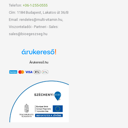
Telefon:
+36-1-255-0555
Cím: 1184 Budapest, Lakatos út 36/B
Email: rendeles@multi-vitamin.hu,
Viszonteladói - Partneri - Sales:
sales@bioegeszseg.hu
Árukereső.hu