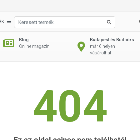
ÁK
Keresés
Blog
Budapest és Budaörs
Online magazin
már 6 helyen
vásárolhat
404
Ez az oldal sajnos nem található!