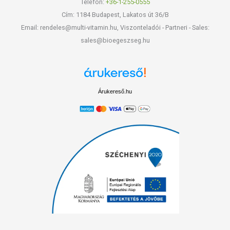
Telefon:
+36-1-255-0555
Cím: 1184 Budapest, Lakatos út 36/B
Email: rendeles@multi-vitamin.hu, Viszonteladói - Partneri - Sales:
sales@bioegeszseg.hu
Árukereső.hu