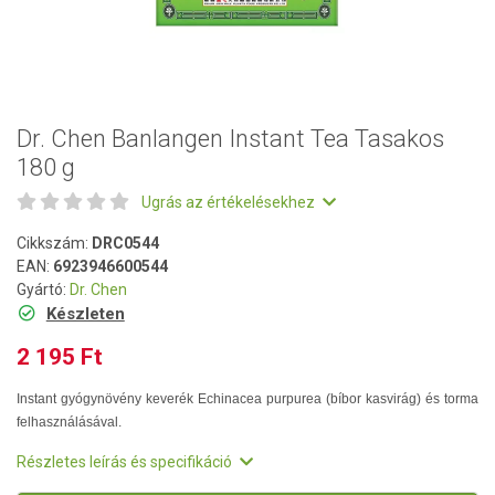
Dr. Chen Banlangen Instant Tea Tasakos
180 g
Ugrás az értékelésekhez
Cikkszám:
DRC0544
EAN:
6923946600544
Gyártó:
Dr. Chen
Készleten
2 195 Ft
Instant gyógynövény keverék Echinacea purpurea (bíbor kasvirág) és torma
felhasználásával.
Részletes leírás és specifikáció