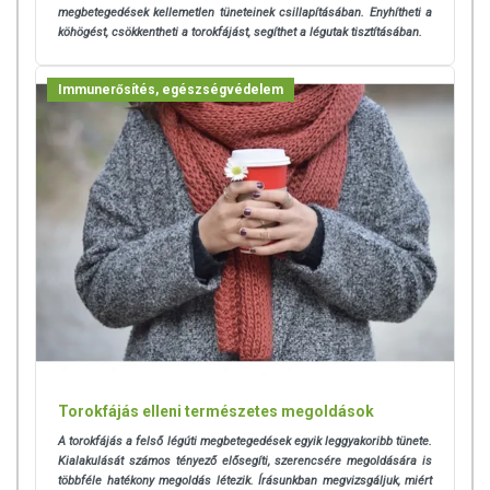
megbetegedések kellemetlen tüneteinek csillapításában. Enyhítheti a
köhögést, csökkentheti a torokfájást, segíthet a légutak tisztításában.
Immunerősítés, egészségvédelem
Torokfájás elleni természetes megoldások
A torokfájás
a felső légúti megbetegedések egyik leggyakoribb tünete.
Kialakulását számos tényező elősegíti, szerencsére megoldására is
többféle hatékony megoldás létezik. Írásunkban megvizsgáljuk, miért