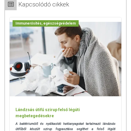
természetéből adódóan. A friss, aktuális információkat a termékek
Kapcsolódó cikkek
csomagolásán találják meg.
Immunerősítés, egészségvédelem
Lándzsás útifű szirup felső légúti
megbetegedésekre
A baktériumölő és nyálkaoldó hatóanyagokat tartalmazó lándzsás
útifűből készült szirup fogyasztása segíthet a felső légúti