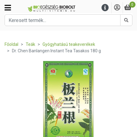
0
Kere
Főoldal
Teák
Gyógyhatású teakeverékek
Dr. Chen Banlangen Instant Tea Tasakos 180 g