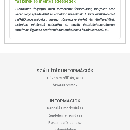
fűszerek és mentes édességek
Cikkünkben folytatjuk azon termékeink felsorolását, melyeket akár
karácsonyi ajándékként is adhatunk másoknak. A lista ezalkalommal
italkülönlegességeket, ínyenc fűszerkeverékeket és ételízesítőket,
prémium minőségű szörpöket és egyéb ételkülönlegességeket
tartalmaz. Egyesek szerint minden emberhez a hasán keresztül v...
SZÁLLÍTÁSI INFORMÁCIÓK
Házhozszállítás, Árak
Átvételi pontok
INFORMÁCIÓK
Rendelés módosítása
Rendelés lemondása
Reklamáció, panasz
Adatvédelem