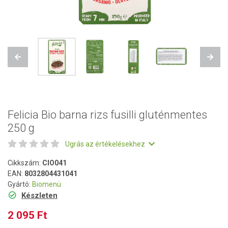
Previous
Next
Felicia Bio barna rizs fusilli gluténmentes
250 g
Ugrás az értékelésekhez
Cikkszám:
CIO041
EAN:
8032804431041
Gyártó:
Biomenü
Készleten
2 095 Ft