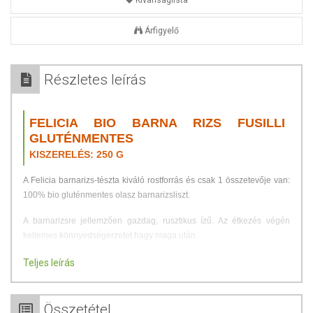
Kívánságlista
Árfigyelő
Részletes leírás
FELICIA BIO BARNA RIZS FUSILLI
GLUTÉNMENTES
KISZERELÉS: 250 G
A Felicia barnarizs-tészta kiváló rostforrás és csak 1 összetevője van:
100% bio gluténmentes olasz barnarizsliszt.
A barnarizsre jellemzően gazdag, rusztikus ízű. Az étkezés végén
kellemes könnyedségérzetet hagy maga után.
A világ több mint 100 országában termesztett barnarizs magas
Teljes leírás
táplálkozási profiljának köszönhetően a világ lakosságának több mint
felét táplálja. Rostot, fehérjét és tápanyagokat tartalmaz, amelyek
elősegítik a szervezet megfelelő működését. A barnarizs rostjai
Összetétel