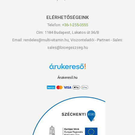
ELÉRHETŐSÉGEINK
Telefon:
+36-1-255-0555
Cím: 1184 Budapest, Lakatos út 36/B
Email: rendeles@multi-vitamin.hu, Viszonteladói - Partneri - Sales:
sales@bioegeszseg.hu
Árukereső.hu