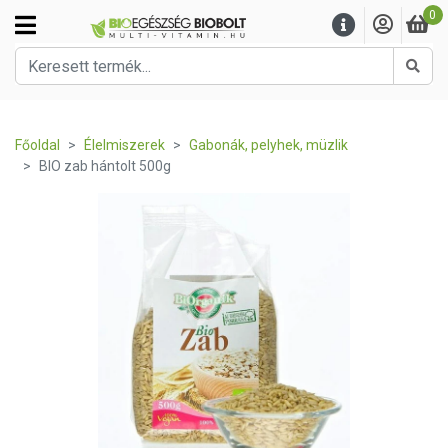
0
Kere
Főoldal
Élelmiszerek
Gabonák, pelyhek, müzlik
BIO zab hántolt 500g