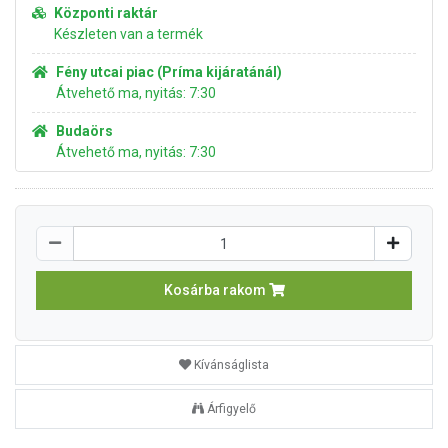
Központi raktár
Készleten van a termék
Fény utcai piac (Príma kijáratánál)
Átvehető ma, nyitás: 7:30
Budaörs
Átvehető ma, nyitás: 7:30
Kosárba rakom
Kívánságlista
Árfigyelő