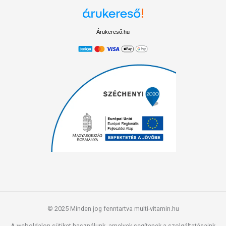
Árukereső.hu
© 2025 Minden jog fenntartva multi-vitamin.hu
A weboldalon sütiket használunk, amelyek segítenek a szolgáltatásaink