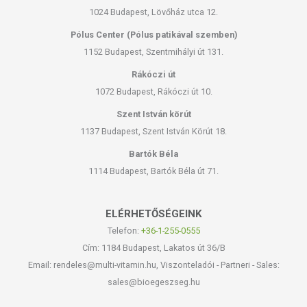
Betegség esetén használatát beszélje meg kezelőorvosával. Az
1024 Budapest, Lövőház utca 12.
ajánlott napi fogyasztási mennyiséget ne lépje túl! Ne szedje a
Pólus Center (Pólus patikával szemben)
készítményt, ha az összetevők bármelyikére érzékeny vagy
1152 Budapest, Szentmihályi út 131.
allergiás! Kisgyermektől elzárva tartandó!
Rákóczi út
1072 Budapest, Rákóczi út 10.
Szent István körút
1137 Budapest, Szent István Körút 18.
Bartók Béla
1114 Budapest, Bartók Béla út 71.
ELÉRHETŐSÉGEINK
Telefon:
+36-1-255-0555
Cím: 1184 Budapest, Lakatos út 36/B
Email: rendeles@multi-vitamin.hu, Viszonteladói - Partneri - Sales:
sales@bioegeszseg.hu