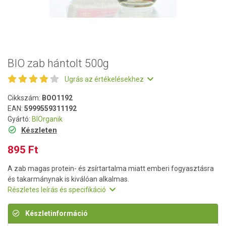
BIO zab hántolt 500g
Ugrás az értékelésekhez
Cikkszám:
BOO1192
EAN:
5999559311192
Gyártó:
BIOrganik
Készleten
895 Ft
A zab magas protein- és zsírtartalma miatt emberi fogyasztásra
és takarmánynak is kiválóan alkalmas.
Részletes leírás és specifikáció
Készletinformáció