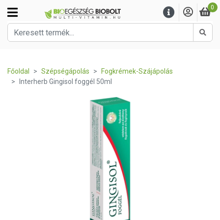
0
Kere
Főoldal
Szépségápolás
Fogkrémek-Szájápolás
Interherb Gingisol foggél 50ml