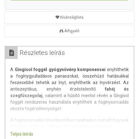
Kívánságlista
Árfigyelő
Részletes leírás
A
Gingisol foggél gyógynövény komponensei
enyhíthetik
a fogínygyulladásos panaszokat, összehúzó hatásukkal
feszesebbé tehetik az ínyt, enyhíthetik az ínyvérzést. Az
antiszeptikus, enyhén érzéstelenítő
fahéj és
szegfűszegolaj
, valamint a hűsítő mentol révén a Gingisol
foggél rendszeres használata enyhítheti a fogínysorvadás
okozta fogérzékenységet.
A fogínysorvadás következtében szabadon maradt fognyak
érzékeny hidegre, melegre és fogmosásra egyaránt.
Teljes leírás
Dörzsanyag mentes összetétele
óvhatja a fogzománcot
,