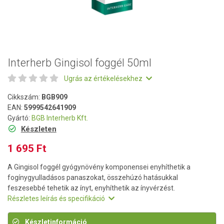
Interherb Gingisol foggél 50ml
Ugrás az értékelésekhez
Cikkszám:
BGB909
EAN:
5999542641909
Gyártó:
BGB Interherb Kft.
Készleten
1 695 Ft
A Gingisol foggél gyógynövény komponensei enyhíthetik a
fogínygyulladásos panaszokat, összehúzó hatásukkal
feszesebbé tehetik az ínyt, enyhíthetik az ínyvérzést.
Részletes leírás és specifikáció
Készletinformáció