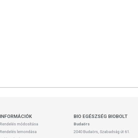
mészetéből adódóan. A friss, aktuális információkat a termékek
INFORMÁCIÓK
BIO EGÉSZSÉG BIOBOLT
Rendelés módosítása
Budaörs
Rendelés lemondása
2040 Budaörs, Szabadság út 61.