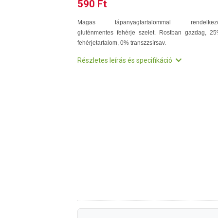
590 Ft
Magas tápanyagtartalommal rendelkező
gluténmentes fehérje szelet. Rostban gazdag, 2
fehérjetartalom, 0% transzzsírsav.
Részletes leírás és specifikáció