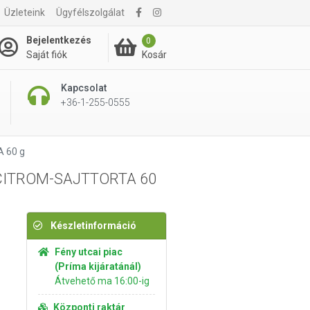
Üzleteink
Ügyfélszolgálat
590 Ft
Kosárba rakom
Bejelentkezés
0
Kosár
Saját fiók
Kapcsolat
+36-1-255-0555
 60 g
 CITROM-SAJTTORTA 60
Készletinformáció
Fény utcai piac
(Príma kijáratánál)
Átvehető ma 16:00-ig
Központi raktár