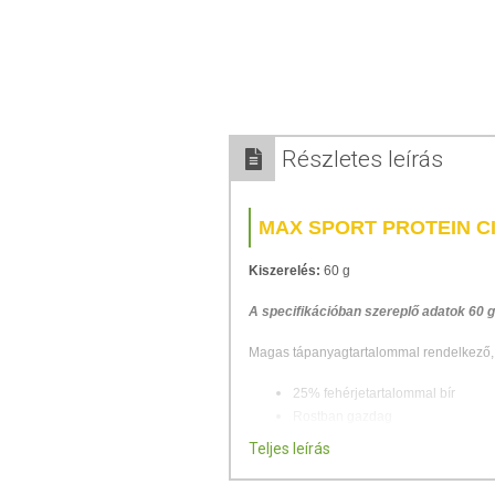
Részletes leírás
MAX SPORT PROTEIN C
Kiszerelés:
60 g
A specifikációban szereplő adatok 60 
Magas tápanyagtartalommal rendelkező, 
25% fehérjetartalommal bír
Rostban gazdag
Nem tartalmaz transzzsírsavakat.
Teljes leírás
ÖSSZETEVŐK