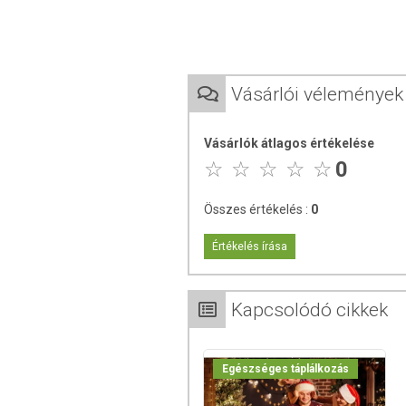
Fehérje keverék 25% (savó- és tejfehérje
bevonat 18% [cukor, növényi zsír
centrifugált
tej
por, emulgeálószer: napra
repceolaj, nedvesítő: glicerin
Vásárlói vélemények
emulgeálószer:
szója
lecitin), mazsola (
stabilizátor: guar gumi, emulgeálószer:
s
Vásárlók átlagos értékelése
Földimogyorót és dióféléket tartalmazh
0
TOVÁBBI TUDNIVALÓK
Összes értékelés :
0
Minőségét megőrzi: Lásd a csomagoláson 
Értékelés írása
Tárolás: Száraz, hűvös helyen.
Forgalmazza: Termékbróker Kft.
Kapcsolódó cikkek
Az oldalunkon lévő adatokat folyamato
Szeretnénk felhívni azonban a figyelmet
Egészséges táplálkozás
termékfotókat, tápérték-, összetétel-, és