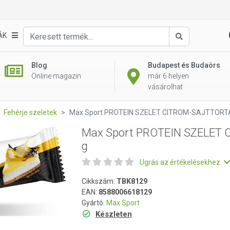
 CITROM-SAJTTORTA 60 g
ÁK
Keresés
Blog
Budapest és Budaörs
Online magazin
már 6 helyen
vásárolhat
Fehérje szeletek
Max Sport PROTEIN SZELET CITROM-SAJTTORTA
Max Sport PROTEIN SZELET
g
Ugrás az értékelésekhez
Cikkszám:
TBK8129
EAN:
8588006618129
Gyártó:
Max Sport
Készleten