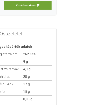
Kosárba rakom
Összetétel
gos tápérték adatok
giatartalom
262 Kcal
9 g
ett zsírsavak
4,3 g
hidrát
28 g
l cukrok
17 g
rje
15 g
0,06 g