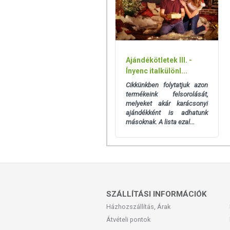
értékek eltérhetnek az élelmiszerek ter
csomagolásán találják meg.
Ajándékötletek III. -
Ínyenc italkülönl...
Cikkünkben folytatjuk azon
termékeink felsorolását,
melyeket akár karácsonyi
ajándékként is adhatunk
másoknak. A lista ezal...
SZÁLLÍTÁSI INFORMÁCIÓK
Házhozszállítás, Árak
Átvételi pontok