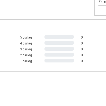
Élel
-koncentrátum, szójafehérje-izolátum), maltóz szirup, fehér színű
ok (pálmamag, pálma, shea változó arányban)
tejsavó
por,
forgó lecitin, természetes vanília aroma], oligofruktóz (rost),
, fehérje pehely (
tejsavó
fehérje izolátum, rizsliszt,
mazsola, napraforgóolaj), sűrítő: polidextróz, centrifugált
tej
por,
zója
lecitin, aromák, savanyúságot szabályozó anyag: citromsav.
5 csillag
0
at.
4 csillag
0
3 csillag
0
2 csillag
0
1 csillag
0
feltüntetett időpontot.
san frissítjük, törekszünk arra, hogy naprakészek legyenek.
, hogy ennek ellenére a webshopon szereplő adatok (beleértve a
 allergén információkat is) csak tájékoztató jellegűek, a tényleges