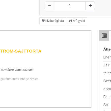
Kívánságlista
Árfigyelő
Átla
ITROM-SAJTTORTA
Ener
Zsír
g termékre vonatkoznak.
telít
gluténmentes fehérje szelet.
Szén
ebbő
Fehé
Só