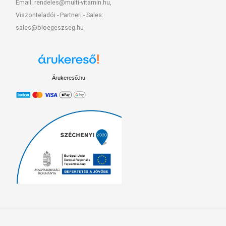
Email: rendeles@multi-vitamin.hu,
Viszonteladói - Partneri - Sales:
sales@bioegeszseg.hu
Árukereső.hu