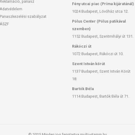
Reklamáció, panasz
Fény utcai piac (Príma kijáratánál)
Adatvédelem
1024 Budapest, Lövőház utca 12.
Panaszkezelési szabályzat
Pólus Center (Pólus patikával
ÁSZF
szemben)
1152 Budapest, Szentmihályi út 131.
Rákóczi út
1072 Budapest, Rákóczi út 10.
Szent István körút
1137 Budapest, Szent István Körút
18.
Bartók Béla
1114 Budapest, Bartók Béla út 71.
© 2025 Minden jog fenntartva multi-vitamin.hu