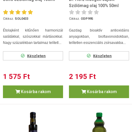
Szőlőmag olaj 100% 50ml
Cikksz.
SOL0433
Cikksz.
ODP995
Étolajként kitűnően harmonizál
Gazdag bioaktív antioxidáns
salátákkal, szószokkal mártásokkal.
anyagokban, bioflavonoidokban,
Nagy százalékban tartalmaz telítetl...
telítetlen esszenciális zsírsavakba...
Készleten
Készleten
1 575 Ft
2 195 Ft
Kosárba rakom
Kosárba rakom