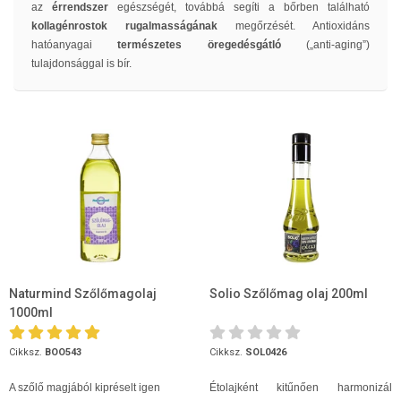
az
érrendszer
egészségét, továbbá segíti a bőrben található
kollagénrostok rugalmasságának
megőrzését. Antioxidáns
hatóanyagai
természetes öregedésgátló
(„anti-aging”)
tulajdonsággal is bír.
Naturmind Szőlőmagolaj
Solio Szőlőmag olaj 200ml
1000ml
Cikksz.
BOO543
Cikksz.
SOL0426
A szőlő magjából kipréselt igen
Étolajként kitűnően harmonizál