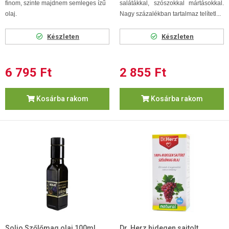
finom, szinte majdnem semleges ízű
salátákkal, szószokkal mártásokkal.
olaj.
Nagy százalékban tartalmaz telítetl...
Készleten
Készleten
6 795 Ft
2 855 Ft
Kosárba rakom
Kosárba rakom
Solio Szőlőmag olaj 100ml
Dr. Herz hidegen sajtolt