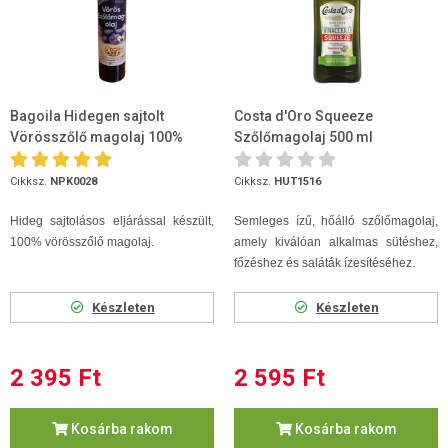
Bagoila Hidegen sajtolt
Costa d'Oro Squeeze
Vörösszőlő magolaj 100%
Szőlőmagolaj 500 ml
250ml
Cikksz.
NPK0028
Cikksz.
HUT1516
Hideg sajtolásos eljárással készült,
Semleges ízű, hőálló szőlőmagolaj,
100% vörösszőlő magolaj.
amely kiválóan alkalmas sütéshez,
főzéshez és saláták ízesítéséhez.
Készleten
Készleten
2 395 Ft
2 595 Ft
Kosárba rakom
Kosárba rakom