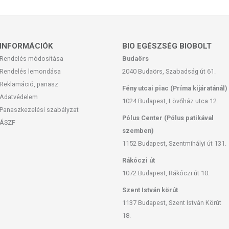
INFORMÁCIÓK
BIO EGÉSZSÉG BIOBOLT
Rendelés módosítása
Budaörs
Rendelés lemondása
2040 Budaörs, Szabadság út 61.
Reklamáció, panasz
Fény utcai piac (Príma kijáratánál)
Adatvédelem
1024 Budapest, Lövőház utca 12.
Panaszkezelési szabályzat
Pólus Center (Pólus patikával
ÁSZF
szemben)
1152 Budapest, Szentmihályi út 131.
Rákóczi út
1072 Budapest, Rákóczi út 10.
Szent István körút
1137 Budapest, Szent István Körút
18.