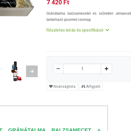
7 420 Ft
Gránátalma balzsamecetet és szűretlen almaecet
tartalmazó gourmet csomag.
Részletes leírás és specifikáció
Next
Kívánságlista
Árfigyelő
RT GRÁNÁTALMA BALZSAMECET +