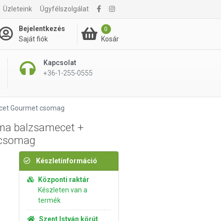
Üzleteink
Ügyfélszolgálat
7 420 Ft
Kosárba rakom
Bejelentkezés
0
Kosár
Saját fiók
Kapcsolat
+36-1-255-0555
ecet Gourmet csomag
ma balzsamecet +
 csomag
Készletinformáció
Központi raktár
Készleten van a
termék
Szent István körút