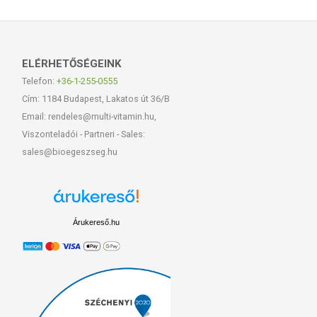
ELÉRHETŐSÉGEINK
Telefon:
+36-1-255-0555
Cím: 1184 Budapest, Lakatos út 36/B
Email: rendeles@multi-vitamin.hu,
Viszonteladói - Partneri - Sales:
sales@bioegeszseg.hu
Árukereső.hu