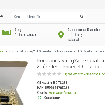
lma balzsamecet + Szűretlen almaecet Gourmet csomag
ÁK
Keresés
Blog
Budapest és Budaörs
Online magazin
már 6 helyen
vásárolhat
ek
Formanek Vineg'Art Gránátalma balzsamecet + Szűretlen alma
Formanek Vineg'Art Gránátal
Szűretlen almaecet Gourmet
Ugrás az értékelésekhez
Cikkszám:
BCT3238
EAN:
5999564763238
Gyártó:
Formanek Vineg'art
Készleten