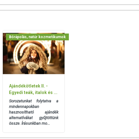
feltüntetett időpontot.
 helyen.
Bőrápolás, natúr kozmetikumok
san frissítjük, törekszünk arra, hogy naprakészek legyenek.
, hogy ennek ellenére a webshopon szereplő adatok (beleértve a
 allergén információkat is) csak tájékoztató jellegűek, a tényleges
mészetéből adódóan. A friss, aktuális információkat a termékek
Ajándékötletek II. -
Egyedi teák, italok és ...
Sorozatunkat folytatva a
mindennapokban
hasznosítható ajándék
alternatívákat gyűjtöttünk
össze. Írásunkban mo...