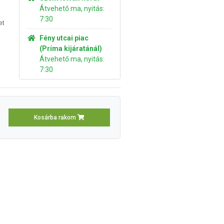
Átvehető ma, nyitás:
7:30
et
Fény utcai piac
(Príma kijáratánál)
Átvehető ma, nyitás:
7:30
Kosárba rakom