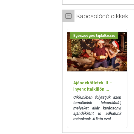
Minőségét megőrzi: Lásd a csomagoláson 
Kapcsolódó cikkek
Tárolás: Száraz, hűvös, napfénytől védett
Forgalmazza: Pödör Kft.
Egészséges táplálkozás
Az oldalunkon lévő adatokat folyamato
Szeretnénk felhívni azonban a figyelmet
termékfotókat, tápérték-, összetétel-, és
értékek eltérhetnek az élelmiszerek ter
csomagolásán találják meg.
Ajándékötletek III. -
Ínyenc italkülönl...
Cikkünkben folytatjuk azon
termékeink felsorolását,
melyeket akár karácsonyi
ajándékként is adhatunk
másoknak. A lista ezal...