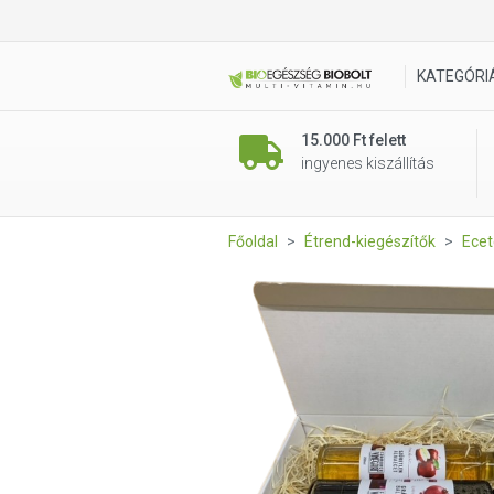
Formanek Vineg'Art Gránáta
KATEGÓRI
15.000 Ft felett
ingyenes kiszállítás
Főoldal
Étrend-kiegészítők
Ecet