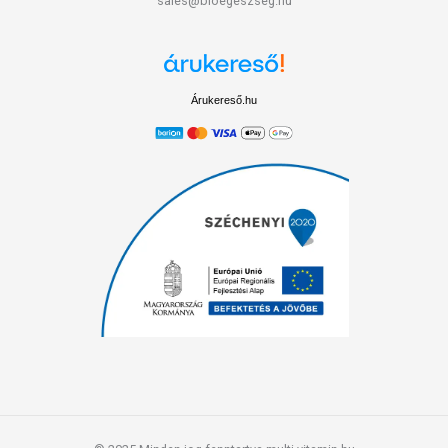
sales@bioegeszseg.hu
Árukereső.hu