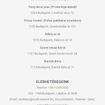
Fény utcai piac (Príma kijáratánál)
1024 Budapest, Lövőház utca 12.
Pólus Center (Pólus patikával szemben)
1152 Budapest, Szentmihályi út 131.
Rákóczi út
1072 Budapest, Rákóczi út 10.
Szent István körút
1137 Budapest, Szent István Körút 18.
Bartók Béla
1114 Budapest, Bartók Béla út 71.
ELÉRHETŐSÉGEINK
Telefon:
+36-1-255-0555
Cím: 1184 Budapest, Lakatos út 36/B
Email: rendeles@multi-vitamin.hu, Viszonteladói - Partneri - Sales: