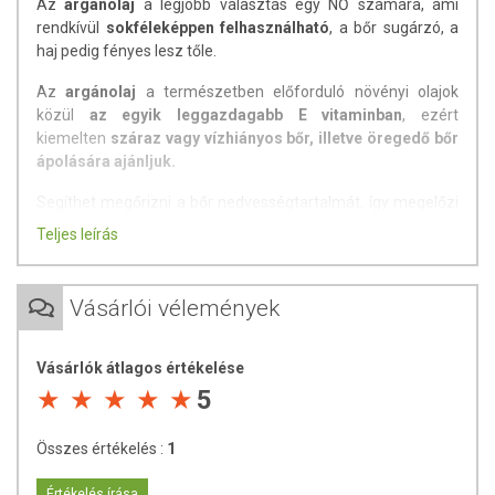
Az
argánolaj
a legjobb választás egy NŐ számára, ami
rendkívül
sokféleképpen felhasználható
, a bőr sugárzó, a
haj pedig fényes lesz tőle.
Az
argánolaj
a természetben előforduló növényi olajok
közül
az egyik leggazdagabb E vitaminban
, ezért
kiemelten
száraz vagy vízhiányos bőr, illetve öregedő bőr
ápolására ajánljuk.
Segíthet megőrizni a bőr nedvességtartalmát, így megelőzi
a ráncok kialakulását. Megerősíti a törékeny körmöket,
Teljes leírás
kiválóan vegyül az illóolajokkal, ezért tökéletes választás
hordozóolajként aromaterápiás felhasználásra is.
Vásárlói vélemények
Összetevők:
Argania Spinosa Kernel Oil
Kinyerési eljárás:
Vásárlók átlagos értékelése
5
Biotermesztésből származó prémium minőségű argán
dióból nyerik hideg sajtolással. A legmagasabb minőséget
képviselő Triple extra virgin olaj.
Összes értékelés :
1
Alkalmazási javaslat:
Értékelés írása