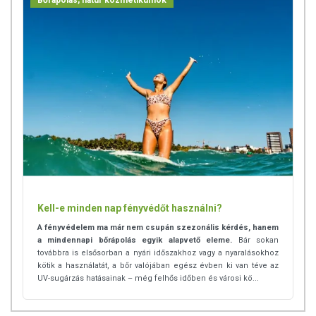
Bőrápolás, natúr kozmetikumok
használja a készítményt,
ha az összetevők bármelyikére érzékeny vagy allergiás! Ha
kiütés jelentkezik, függessze fel
a használatát! Gyermekektől elzárva tartandó.
Kell-e minden nap fényvédőt használni?
A fényvédelem ma már nem csupán szezonális kérdés, hanem
a mindennapi bőrápolás egyik alapvető eleme.
Bár sokan
továbbra is elsősorban a nyári időszakhoz vagy a nyaralásokhoz
kötik a használatát, a bőr valójában egész évben ki van téve az
UV-sugárzás hatásainak – még felhős időben és városi kö...