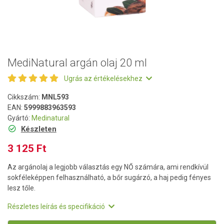
MediNatural argán olaj 20 ml
Ugrás az értékelésekhez
Cikkszám:
MNL593
EAN:
5999883963593
Gyártó:
Medinatural
Készleten
3 125 Ft
Az argánolaj a legjobb választás egy NŐ számára, ami rendkívül
sokféleképpen felhasználható, a bőr sugárzó, a haj pedig fényes
lesz tőle.
Részletes leírás és specifikáció