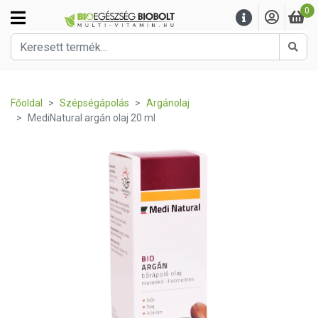
0
Kere
Főoldal
Szépségápolás
Argánolaj
MediNatural argán olaj 20 ml