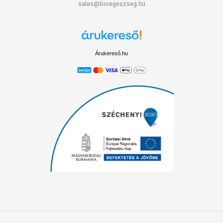
sales@bioegeszseg.hu
Árukereső.hu