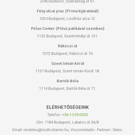
2040 Budaörs, Szabadság út 61.
fogyasztási mennyiséget ne lépje túl! Ne szedje a készítményt, ha az
Fény utcai piac (Príma kijáratánál)
összetevők bármelyikére érzékeny vagy allergiás! Kisgyermektől
1024 Budapest, Lövőház utca 12.
elzárva tartandó!
Pólus Center (Pólus patikával szemben)
1152 Budapest, Szentmihályi út 131.
Rákóczi út
1072 Budapest, Rákóczi út 10.
Szent István körút
1137 Budapest, Szent István Körút 18.
Bartók Béla
1114 Budapest, Bartók Béla út 71.
ELÉRHETŐSÉGEINK
Telefon:
+36-1-255-0555
Cím: 1184 Budapest, Lakatos út 36/B
Email: rendeles@multi-vitamin.hu, Viszonteladói - Partneri - Sales: