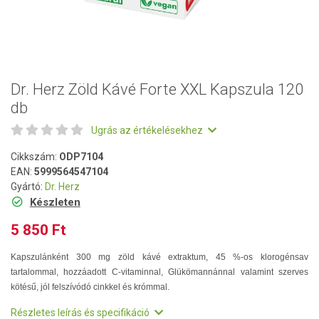
Dr. Herz Zöld Kávé Forte XXL Kapszula 120
db
Ugrás az értékelésekhez
Cikkszám:
ODP7104
EAN:
5999564547104
Gyártó:
Dr. Herz
Készleten
5 850 Ft
Kapszulánként 300 mg zöld kávé extraktum, 45 %-os klorogénsav
tartalommal, hozzáadott C-vitaminnal, Glükömannánnal valamint szerves
kötésű, jól felszívódó cinkkel és krómmal.
Részletes leírás és specifikáció