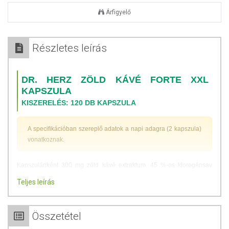
Árfigyelő
Részletes leírás
DR. HERZ ZÖLD KÁVÉ FORTE XXL
KAPSZULA
KISZERELÉS: 120 DB KAPSZULA
A specifikációban szereplő adatok a napi adagra (2 kapszula)
vonatkoznak.
Kapszulánként 300 mg zöld kávé extraktum, 45 %-os klorogénsav
tartalommal, hozzáadott C-vitaminnal, Glükömannánnal, valamint
Teljes leírás
szerves kötésű, jól felszívódó cinkkel és krómmal.
A zöld kávé fő hatóanyaga, a klorogénsav az étkezést követően
Összetétel
segíthet lelassítani a glükóz (cukor) felszívódását, és elősegítheti,
hogy a táplálkozás során bevitt felesleges mennyiségű szénhidrátok