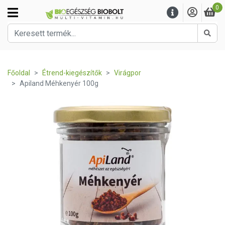
0
Kere
Főoldal
Étrend-kiegészítők
Virágpor
Apiland Méhkenyér 100g