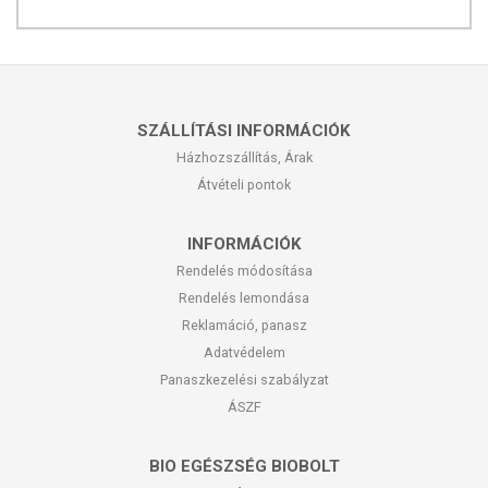
Megfigyelték, hogy a méhkenyér rendszeres fogyasztása jótékony
hatással van a húgyúti és prosztata betegségekben szenvedőknél.
Gazdag vitamin- és ásványi anyag, illetve eszenciális aminosav
tartalmának köszönhetően, a méhkenyér segít megelőzni és kezelni a
vérszegénységet.
SZÁLLÍTÁSI INFORMÁCIÓK
Nagy segítséget nyújthat csökkent immunrendszer esetében,
Házhozszállítás, Árak
természetesen stimulálva és megerősítve ennek működését növelve a
Átvételi pontok
védekező képességet a vírusos időszakban.
INFORMÁCIÓK
ADAGOLÁS
Rendelés módosítása
Ajánlott minimum 8 hetes kúrát tartani, de fogyasztható korlátozás
Rendelés lemondása
nélkül az év bármely szakában.
Reklamáció, panasz
Adatvédelem
Ajánlott napi adag:
Gyermekek: minimum 1 teáskanál naponta -
3g; Felnőttek: minimum 1 evőkanál naponta - 5 - 10g
Panaszkezelési szabályzat
ÁSZF
A méhkenyér fogyasztása gyermekek számára is ajánlott, mivel pótolja
a kiegyensúlyozatlan táplálkozás okozta fehérje és vitamin hiányt.
Bizonyos esetekben a napi ajánlott adag növelhető, szakértő
BIO EGÉSZSÉG BIOBOLT
ajánlásával.