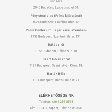
Budaörs
2040 Budaörs, Szabadság út 61.
A természetes erjedési folyamatnak köszönhetően, a méhkenyeret a
nyers virágporra allergiás személyek is fogyaszthatják. Ugyanebből az
Fény utcai piac (Príma kijáratánál)
okból kifolyólag, szobahőmérsékleten tárolható anélkül, hogy értékes
1024 Budapest, Lövőház utca 12.
összetevőinek a hatása csökkenne.
Pólus Center (Pólus patikával szemben)
ÖSSZETEVŐK
1152 Budapest, Szentmihályi út 131.
Rákóczi út
100% méhkenyér
1072 Budapest, Rákóczi út 10.
Habár összetétele a virágporhoz hasonló, a méhkenyér tulajdonságai
Szent István körút
és hatásai még komplexebbek.
1137 Budapest, Szent István Körút 18.
A méhkenyér nagy mennyiségben tartalmaz egyszerű cukrokat, A, B,
Bartók Béla
C, E és K vitamint, tejsavat, enzimeket, ásványi anyagokat (nátrium,
kálium, foszfor, cink, magnézium, kalcium, vas, szelén) és esszenciális
1114 Budapest, Bartók Béla út 71.
aminosavakat. Ezeknek köszönhetően, a méhkenyér egy kiváló
energia forrás, ami vitalizál és biztosítja napi teendőkhöz szükséges
ELÉRHETŐSÉGEINK
energiát.
Telefon:
+36-1-255-0555
TOVÁBBI TUDNIVALÓK
Cím: 1184 Budapest, Lakatos út 36/B