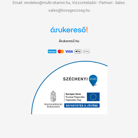
Email: rendeles@multi-vitamin.hu, Viszonteladói - Partneri - Sales:
Minőségét megőrzi: Lásd a csomagoláson feltüntetett időpontot.
sales@bioegeszseg.hu
Tárolás: Szobahőmérsékleten, fénytől és nedvességtől védett helyen.
Forgalmazza: Apiland
Árukereső.hu
Az oldalunkon lévő adatokat folyamatosan frissítjük, törekszünk arra,
hogy naprakészek legyenek. Szeretnénk felhívni azonban a figyelmet,
hogy ennek ellenére a webshopon szereplő adatok (beleértve a
termékfotókat, tápérték-, összetétel-, és allergén információkat is) csak
tájékoztató jellegűek, a tényleges értékek eltérhetnek az élelmiszerek
természetéből adódóan. A friss, aktuális információkat a termékek
csomagolásán találják meg.
Az étrend-kiegészítők az érvényben levő európai uniós szabályozás
szerint élelmiszereknek minősülnek, amelyek a hagyományos étrend
kiegészítését szolgálják, és koncentrált formában tartalmaznak
tápanyagokat. Bár az étrend-kiegészítők kedvező élettani hatással
rendelkezhetnek, amely egyénenként eltérő lehet, jelölésük,