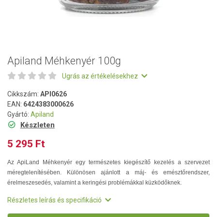
Apiland Méhkenyér 100g
Ugrás az értékelésekhez
Cikkszám:
API0626
EAN:
6424383000626
Gyártó:
Apiland
Készleten
5 295 Ft
Az ApiLand Méhkenyér egy természetes kiegészítő kezelés a szervezet
méregtelenítésében. Különösen ajánlott a máj- és emésztőrendszer,
érelmeszesedés, valamint a keringési problémákkal küzködőknek.
Részletes leírás és specifikáció