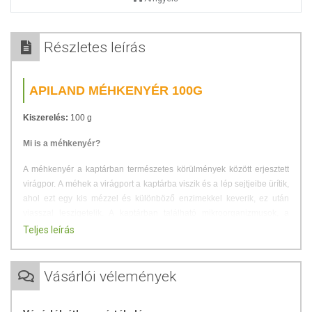
Részletes leírás
APILAND MÉHKENYÉR 100G
Kiszerelés:
100 g
Mi is a méhkenyér?
A méhkenyér a kaptárban természetes körülmények között erjesztett
virágpor. A méhek a virágport a kaptárba viszik és a lép sejtjeibe ürítik,
ahol ezt egy kis mézzel és különböző enzimekkel keverik, ez után
viasszal leszigetelik. A kaptárban található mikroorganizmusok, a
hőmérséklet és a páratartalom hatására a virágpor egy sor biokémiai
Teljes leírás
átalakuláson megy keresztül, majd 3 hónap természetes erjedés után
méhkenyérré formálódik.
Vásárlói vélemények
A méhkenyér, a méhek alapeledele, ezért is nevezik a méhek
kenyerének, amely számos jótékony hatással van az emberi