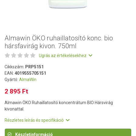
Almawin ÖKO ruhaillatosító konc. bio
hársfavirág kivon. 750ml
Ugrás az értékelésekhez
Cikkszám:
PRP5151
EAN:
4019555705151
Gyártó:
AlmaWin
2 895 Ft
Almawin ÖKO Ruhaillatosító koncentrátum BIO Hársvirág
kivonattal.
Részletes leírás és specifikáció
Készletinformáció