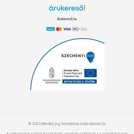
Árukereső.hu
© 2025 Minden jog fenntartva multi-vitamin.hu
A weboldalon sütiket használunk, amelyek segítenek a szolgáltatásaink