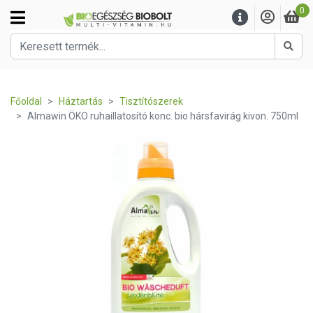
0
Kere
Főoldal
Háztartás
Tisztítószerek
Almawin ÖKO ruhaillatosító konc. bio hársfavirág kivon. 750ml