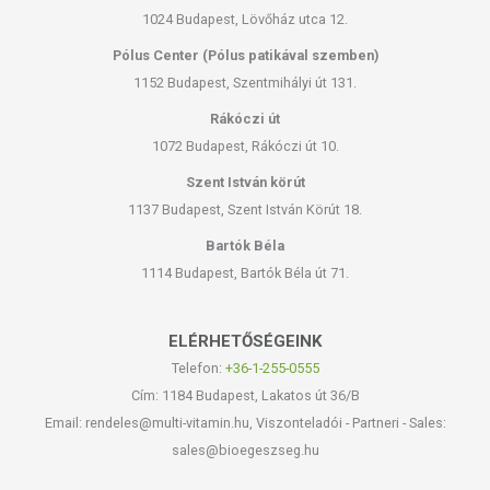
1024 Budapest, Lövőház utca 12.
Pólus Center (Pólus patikával szemben)
1152 Budapest, Szentmihályi út 131.
Rákóczi út
1072 Budapest, Rákóczi út 10.
Szent István körút
1137 Budapest, Szent István Körút 18.
Bartók Béla
1114 Budapest, Bartók Béla út 71.
ELÉRHETŐSÉGEINK
Telefon:
+36-1-255-0555
Cím: 1184 Budapest, Lakatos út 36/B
Email: rendeles@multi-vitamin.hu, Viszonteladói - Partneri - Sales:
sales@bioegeszseg.hu