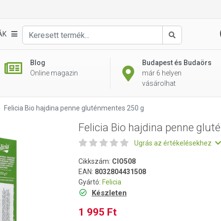
uténmentes 250 g
ÁK
Keresés
Blog
Budapest és Budaörs
Online magazin
már 6 helyen
vásárolhat
Felicia Bio hajdina penne gluténmentes 250 g
Felicia Bio hajdina penne glu
Ugrás az értékelésekhez
Cikkszám:
CIO508
EAN:
8032804431508
Gyártó:
Felicia
Készleten
1 995 Ft