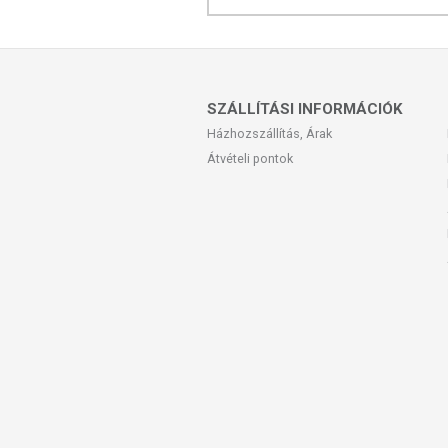
OGYÉI notifikációs szám: K/201/2
Tárolás:
Szobahőmérsékleten, fény
Forgalmazó:
Caleido IT-Outsource 
SZÁLLÍTÁSI INFORMÁCIÓK
A termék nem helyettesíti a kiegyen
Házhozszállítás, Árak
termék nem gyógyít betegségeket! A
Átvételi pontok
Betegség esetén használatát beszélje