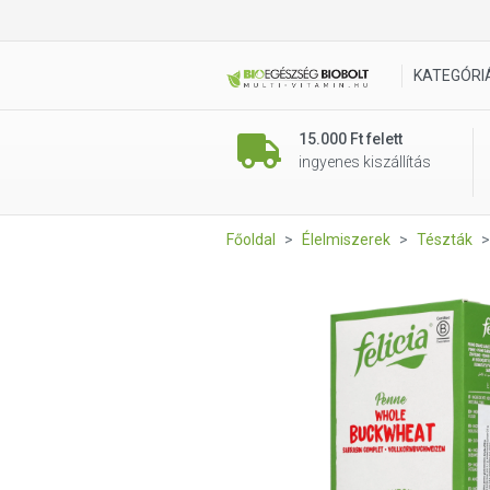
Felicia Bio hajdina penne gl
KATEGÓRI
15.000 Ft felett
ingyenes kiszállítás
Főoldal
Élelmiszerek
Tészták