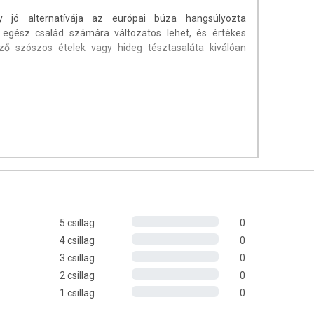
 jó alternatívája az európai búza hangsúlyozta
 egész család számára változatos lehet, és értékes
ző szószos ételek vagy hideg tésztasaláta kiválóan
es szabványnak
adalékanyagot
telemmel és szenvedéllyel készítik, kiváló minőségű
al válogatják és kíméletesen dolgozzák fel. Ennek
5 csillag
0
ban bio, gluténmentes szortiment.
4 csillag
0
m tartalmaz, ellenben sok benne a
B1-, B2-, C-, és E-
3 csillag
0
ellett cinket, rezet, mangán, magnéziumot és kalciumot
2 csillag
0
 a koleszterin-szintre és a vérnyomásra, magas
1 csillag
0
emésztést is támogatja.