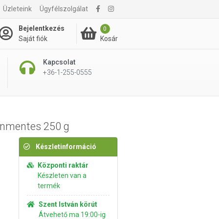
Üzleteink
Ügyfélszolgálat
1 995 Ft
Kosárba rakom
Bejelentkezés
0
Kosár
Saját fiók
Kapcsolat
+36-1-255-0555
ténmentes 250 g
Készletinformáció
Központi raktár
Készleten van a
termék
Szent István körút
Átvehető ma 19:00-ig