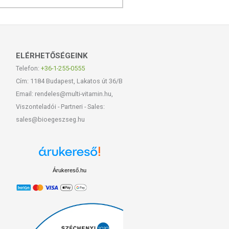
ELÉRHETŐSÉGEINK
Telefon:
+36-1-255-0555
Cím: 1184 Budapest, Lakatos út 36/B
Email: rendeles@multi-vitamin.hu,
Viszonteladói - Partneri - Sales:
sales@bioegeszseg.hu
Árukereső.hu