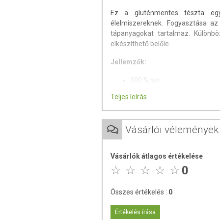
Ez a gluténmentes tészta egy
élelmiszereknek. Fogyasztása az
tápanyagokat tartalmaz. Különbö
elkészíthető belőle.
Jellemzők:
100 % bio
Megfelel az EVG 834/2007-
Teljes leírás
EU bio-logo
Gluténmentes
Nem tartalmaz hozzáadott 
Vásárlói vélemények
Gluténmentes termékeiket szakér
alapanyagaikat nagy gondosságg
Vásárlók átlagos értékelése
köszönhető ez a különleges, 100%-
0
A hajdina zsírmentes, glutént ne
vitamin
, gazdag fehérjeforrás, em
Összes értékelés :
0
is tartalmaz. Jótékonyan hat
rosttartalmának köszönhetően az 
Értékelés írása