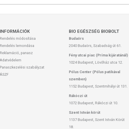
015.
től-, nedvességtől védve
Kft.
INFORMÁCIÓK
BIO EGÉSZSÉG BIOBOLT
súlyozott, vegyes étrendet és az egészséges életmódot! A
Rendelés módosítása
Budaörs
 termék nem az orvosi kezelés helyettesítésére alkalmas!
Rendelés lemondása
2040 Budaörs, Szabadság út 61.
 meg kezelőorvosával. Kisgyermektől elzárva tartandó!
Reklamáció, panasz
Fény utcai piac (Príma kijáratánál)
Adatvédelem
1024 Budapest, Lövőház utca 12.
Panaszkezelési szabályzat
Pólus Center (Pólus patikával
ÁSZF
szemben)
1152 Budapest, Szentmihályi út 131.
Rákóczi út
1072 Budapest, Rákóczi út 10.
Szent István körút
1137 Budapest, Szent István Körút
18.