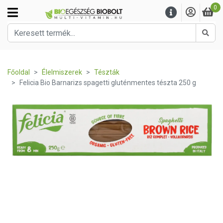
0
Kere
Főoldal
Élelmiszerek
Tészták
Felicia Bio Barnarizs spagetti gluténmentes tészta 250 g