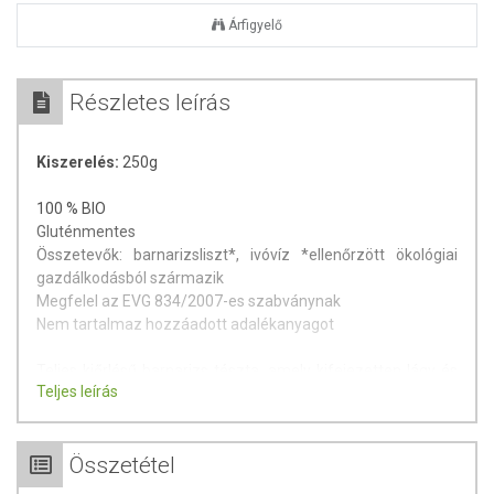
Árfigyelő
Részletes leírás
Kiszerelés:
250g
100 % BIO
Gluténmentes
Összetevők: barnarizsliszt*, ivóvíz *ellenőrzött ökológiai
gazdálkodásból származik
Megfelel az EVG 834/2007-es szabványnak
Nem tartalmaz hozzáadott adalékanyagot
Teljes kiőrlésű barnarizs tészta, amely kifejezetten lágy és
Teljes leírás
könnyű ízével ideális köret bármilyen feltét mellé. A Felicia
Bio tésztacsalád az olasz Molino Andriani családi
specialitása. Gluténmentes termékeiket szakértelemmel és
Összetétel
szenvedéllyel készítik, kiváló minőségű alapanyagaikat nagy
gondossággal válogatják és kíméletesen dolgozzák fel.