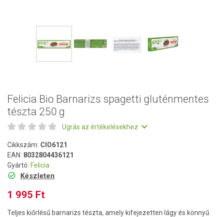
Felicia Bio Barnarizs spagetti gluténmentes
tészta 250 g
Ugrás az értékelésekhez
Cikkszám:
CIO6121
EAN:
8032804436121
Gyártó:
Felicia
Készleten
1 995 Ft
Teljes kiőrlésű barnarizs tészta, amely kifejezetten lágy és könnyű