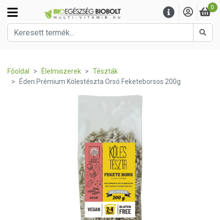
0
Kere
Főoldal
Élelmiszerek
Tészták
Éden Prémium Kölestészta Orsó Feketeborsos 200g