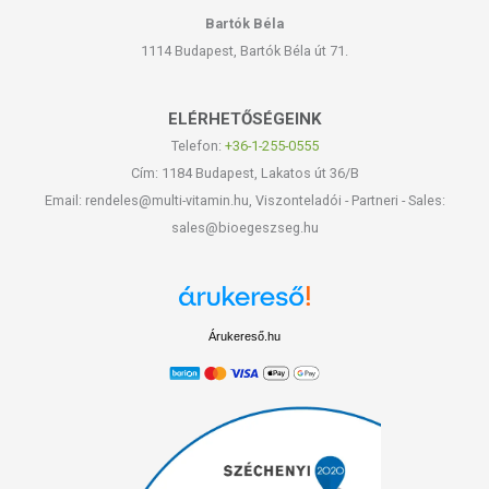
Bartók Béla
1114 Budapest, Bartók Béla út 71.
ELÉRHETŐSÉGEINK
Telefon:
+36-1-255-0555
Cím: 1184 Budapest, Lakatos út 36/B
Email: rendeles@multi-vitamin.hu, Viszonteladói - Partneri - Sales:
sales@bioegeszseg.hu
Árukereső.hu