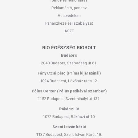
Rendelés lemondása
Reklamáció, panasz
Adatvédelem
Panaszkezelési szabályzat
ÁSZF
BIO EGÉSZSÉG BIOBOLT
Budaörs
2040 Budaörs, Szabadság út 61.
Fény utcai piac (Príma kijáratánál)
1024 Budapest, Lövőház utca 12.
Pólus Center (Pólus patikával szemben)
1152 Budapest, Szentmihályi út 131.
Rákóczi út
1072 Budapest, Rákóczi út 10.
Szent István körút
1137 Budapest, Szent István Körút 18.