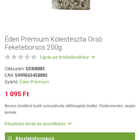
Éden Prémium Kölestészta Orsó
Feketeborsos 200g
Ugrás az értékelésekhez
Cikkszám:
EDN8883
EAN:
5999563458883
Gyártó:
Éden Prémium
1 095 Ft
Borsos ízesítésű fusilli száraztészta útifűmaghéj liszttel. Gluténmentes, vegán
termék.
Részletes leírás és specifikáció
Készletinformáció