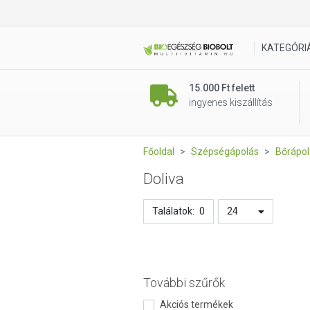
KATEGÓRI
15.000 Ft felett
ingyenes kiszállítás
Főoldal
Szépségápolás
Bőrápol
Doliva
Találatok:
0
24
További szűrők
Akciós termékek