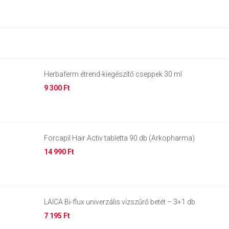
Herbaferm étrend-kiegészítő cseppek 30 ml
9 300 Ft
Forcapil Hair Activ tabletta 90 db (Arkopharma)
14 990 Ft
LAICA Bi-flux univerzális vízszűrő betét – 3+1 db
7 195 Ft