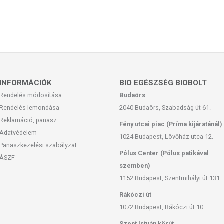
INFORMÁCIÓK
BIO EGÉSZSÉG BIOBOLT
Rendelés módosítása
Budaörs
Rendelés lemondása
2040 Budaörs, Szabadság út 61.
Reklamáció, panasz
Fény utcai piac (Príma kijáratánál)
Adatvédelem
1024 Budapest, Lövőház utca 12.
Panaszkezelési szabályzat
Pólus Center (Pólus patikával
ÁSZF
szemben)
1152 Budapest, Szentmihályi út 131.
Rákóczi út
1072 Budapest, Rákóczi út 10.
Szent István körút