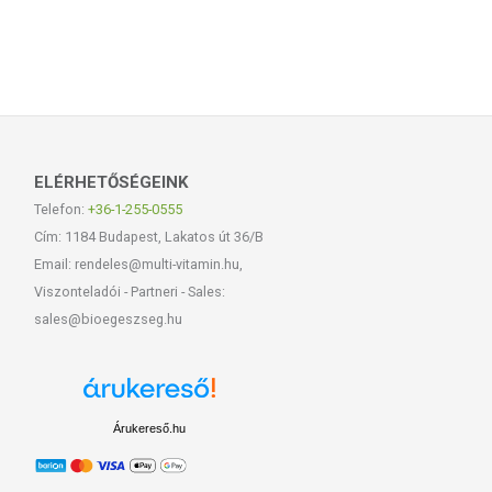
ELÉRHETŐSÉGEINK
Telefon:
+36-1-255-0555
Cím: 1184 Budapest, Lakatos út 36/B
Email: rendeles@multi-vitamin.hu,
Viszonteladói - Partneri - Sales:
sales@bioegeszseg.hu
Árukereső.hu