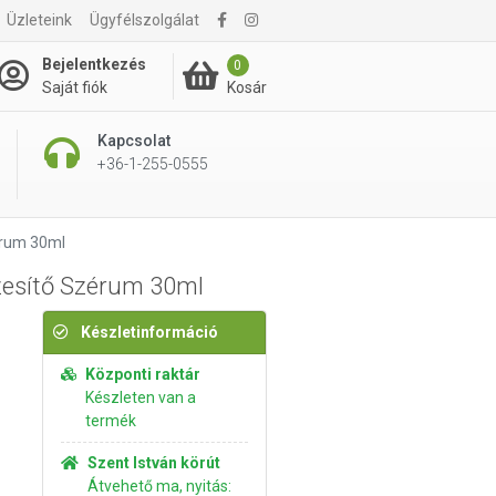
Üzleteink
Ügyfélszolgálat
5 640 Ft
Kosárba rakom
Bejelentkezés
0
Kosár
Saját fiók
Kapcsolat
+36-1-255-0555
érum 30ml
zesítő Szérum 30ml
Készletinformáció
Központi raktár
Készleten van a
termék
Szent István körút
Átvehető ma, nyitás: