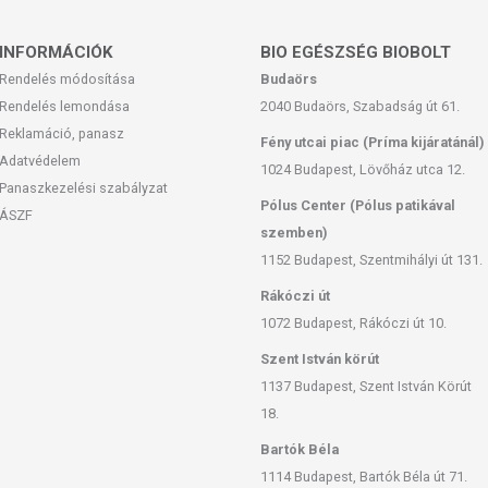
saeodora (rosewood) oil, Mentha arvensis herb oil, Citrus nobilis
(vanilla) fruit extract, Mentha spicata herb oil, Sodium phytate,
INFORMÁCIÓK
BIO EGÉSZSÉG BIOBOLT
, Benzyl alcohol, Dehydroacetic acid, Citric acid, Limonene,
Rendelés módosítása
Budaörs
Rendelés lemondása
2040 Budaörs, Szabadság út 61.
Reklamáció, panasz
Fény utcai piac (Príma kijáratánál)
Adatvédelem
1024 Budapest, Lövőház utca 12.
nap végéig (nap,hó,év)
Panaszkezelési szabályzat
Pólus Center (Pólus patikával
ÁSZF
szemben)
1152 Budapest, Szentmihályi út 131.
san frissítjük, törekszünk arra, hogy naprakészek legyenek.
Rákóczi út
, hogy ennek ellenére a webshopon szereplő adatok (beleértve a
 allergén információkat is) csak tájékoztató jellegűek, a tényleges
1072 Budapest, Rákóczi út 10.
mészetéből adódóan. A friss, aktuális információkat a termékek
Szent István körút
1137 Budapest, Szent István Körút
18.
as. A termék nem gyógyít betegségeket. A termék nem az orvosi
egség esetén használatát beszélje meg kezelőorvosával! Kerülni
Bartók Béla
lmazási mennyiséget ne lépje túl! Ne használja irritált vagy sérült
1114 Budapest, Bartók Béla út 71.