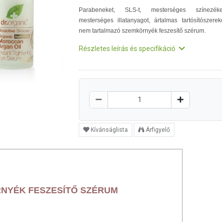
Parabeneket, SLS-t, mesterséges színezéke
mesterséges illatanyagot, ártalmas tartósítószerek
nem tartalmazó szemkörnyék feszesítő szérum.
Részletes leírás és specifikáció
Kívánságlista
Árfigyelő
RNYÉK FESZESÍTŐ SZÉRUM