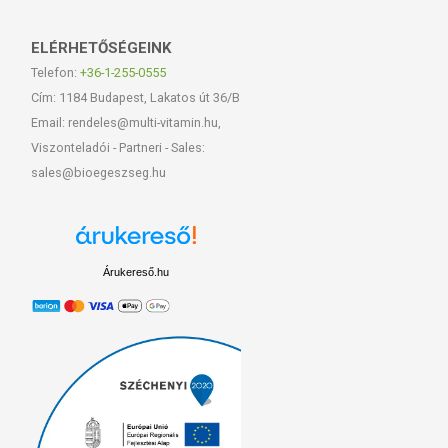
ELÉRHETŐSÉGEINK
Telefon:
+36-1-255-0555
Cím: 1184 Budapest, Lakatos út 36/B
Email: rendeles@multi-vitamin.hu,
Viszonteladói - Partneri - Sales:
sales@bioegeszseg.hu
Árukereső.hu