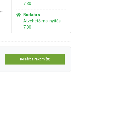
7:30
t,
et
Budaörs
Átvehető ma, nyitás:
7:30
Kosárba rakom