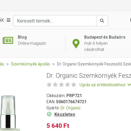
szesítő Szérum 30ml
ÁK
Keresés
Blog
Budapest és Budaörs
Online magazin
már 6 helyen
vásárolhat
ás
Szemkörnyék ápolás
Dr. Organic Szemkörnyék Feszesítő Sz
Dr. Organic Szemkörnyék Fes
Ugrás az értékelésekhez
Cikkszám:
PRP721
EAN:
5060176674721
Gyártó:
Dr. Organic
Készleten
5 640 Ft