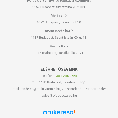
Pólus Center (Pólus patikával szemben)
1152 Budapest, Szentmihályi út 131.
Rákóczi út
1072 Budapest, Rákóczi út 10.
Szent István körút
1137 Budapest, Szent István Körút 18.
Bartók Béla
1114 Budapest, Bartók Béla út 71.
ELÉRHETŐSÉGEINK
Telefon:
+36-1-255-0555
Cím: 1184 Budapest, Lakatos út 36/B
Email: rendeles@multi-vitamin.hu, Viszonteladói - Partneri - Sales:
sales@bioegeszseg.hu