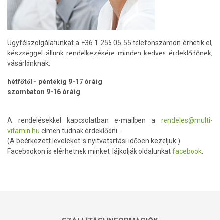
Ügyfélszolgálatunkat a +36 1 255 05 55 telefonszámon érhetik el,
készséggel állunk rendelkezésére minden kedves érdeklődőnek,
vásárlónknak:
hétfőtől - péntekig 9-17 óráig
szombaton 9-16 óráig
A rendelésekkel kapcsolatban e-mailben a
rendeles@multi-
vitamin.hu
címen tudnak érdeklődni.
(A beérkezett leveleket is nyitvatartási időben kezeljük.)
Facebookon is elérhetnek minket, lájkolják oldalunkat
facebook
.