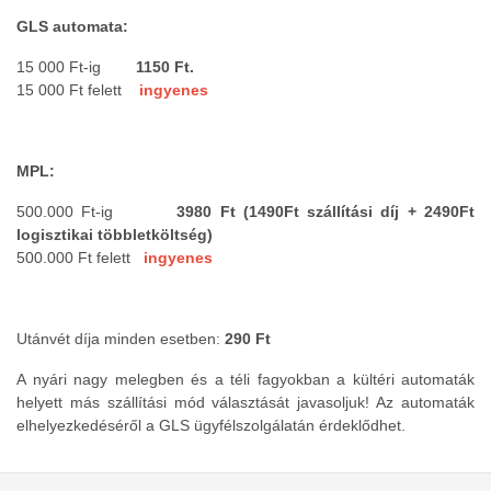
GLS automata:
15 000 Ft-ig
1150
Ft.
15 000 Ft felett
ingyenes
MPL:
500.000 Ft-ig
3980 Ft (1490Ft szállítási díj + 2490Ft
logisztikai többletköltség)
500.000 Ft
felett
ingyenes
Utánvét díja minden esetben:
290 Ft
A nyári nagy melegben és a téli fagyokban a kültéri automaták
helyett más szállítási mód választását javasoljuk! Az automaták
elhelyezkedéséről a GLS ügyfélszolgálatán érdeklődhet.