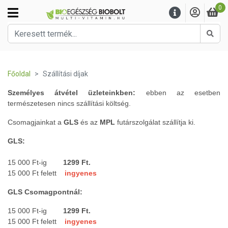
0
Kere
Főoldal
Szállítási díjak
Személyes átvétel üzleteinkben:
ebben az esetben
természetesen nincs szállítási költség.
Csomagjainkat a
GLS
és az
MPL
futárszolgálat szállítja ki.
GLS:
15 000 Ft-ig
1299 Ft.
15 000 Ft felett
ingyenes
GLS Csomagpontnál:
15 000 Ft-ig
1299
Ft.
15 000 Ft felett
ingyenes