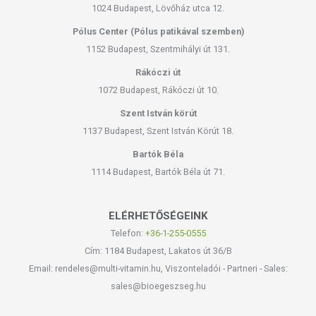
1024 Budapest, Lövőház utca 12.
Pólus Center (Pólus patikával szemben)
1152 Budapest, Szentmihályi út 131.
Rákóczi út
1072 Budapest, Rákóczi út 10.
Szent István körút
1137 Budapest, Szent István Körút 18.
Bartók Béla
1114 Budapest, Bartók Béla út 71.
ELÉRHETŐSÉGEINK
Telefon:
+36-1-255-0555
Cím: 1184 Budapest, Lakatos út 36/B
Email: rendeles@multi-vitamin.hu, Viszonteladói - Partneri - Sales:
sales@bioegeszseg.hu