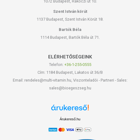
1072 Budapest, Rákóczi út 10.
Szent István körút
1137 Budapest, Szent István Körút 18.
Bartók Béla
1114 Budapest, Bartók Béla út 71.
ELÉRHETŐSÉGEINK
Telefon:
+36-1-255-0555
Cím: 1184 Budapest, Lakatos út 36/B
Email: rendeles@multi-vitamin.hu, Viszonteladói - Partneri - Sales:
sales@bioegeszseg.hu
Árukereső.hu