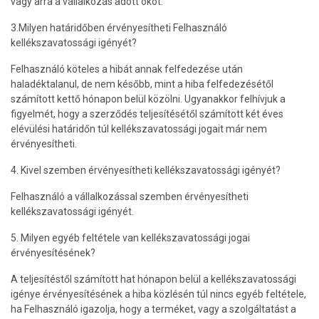
vagy arra a vállalkozás adott okot.
3.Milyen határidőben érvényesítheti Felhasználó
kellékszavatossági igényét?
Felhasználó köteles a hibát annak felfedezése után
haladéktalanul, de nem később, mint a hiba felfedezésétől
számított kettő hónapon belül közölni. Ugyanakkor felhívjuk a
figyelmét, hogy a szerződés teljesítésétől számított két éves
elévülési határidőn túl kellékszavatossági jogait már nem
érvényesítheti.
4. Kivel szemben érvényesítheti kellékszavatossági igényét?
Felhasználó a vállalkozással szemben érvényesítheti
kellékszavatossági igényét.
5. Milyen egyéb feltétele van kellékszavatossági jogai
érvényesítésének?
A teljesítéstől számított hat hónapon belül a kellékszavatossági
igénye érvényesítésének a hiba közlésén túl nincs egyéb feltétele,
ha Felhasználó igazolja, hogy a terméket, vagy a szolgáltatást a