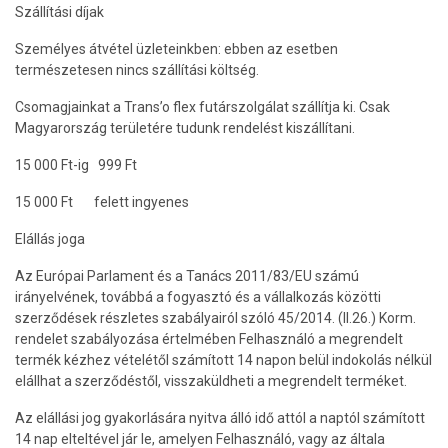
Szállítási díjak
Személyes átvétel üzleteinkben: ebben az esetben
természetesen nincs szállítási költség.
Csomagjainkat a Trans’o flex futárszolgálat szállítja ki. Csak
Magyarország területére tudunk rendelést kiszállítani.
15 000 Ft-ig 999 Ft
15 000 Ft felett ingyenes
Elállás joga
Az Európai Parlament és a Tanács 2011/83/EU számú
irányelvének, továbbá a fogyasztó és a vállalkozás közötti
szerződések részletes szabályairól szóló 45/2014. (II.26.) Korm.
rendelet szabályozása értelmében Felhasználó a megrendelt
termék kézhez vételétől számított 14 napon belül indokolás nélkül
elállhat a szerződéstől, visszaküldheti a megrendelt terméket.
Az elállási jog gyakorlására nyitva álló idő attól a naptól számított
14 nap elteltével jár le, amelyen Felhasználó, vagy az általa