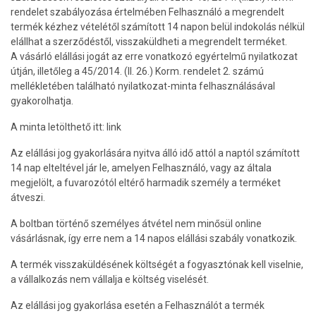
rendelet szabályozása értelmében Felhasználó a megrendelt
termék kézhez vételétől számított 14 napon belül indokolás nélkül
elállhat a szerződéstől, visszaküldheti a megrendelt terméket.
A vásárló elállási jogát az erre vonatkozó egyértelmű nyilatkozat
útján, illetőleg a 45/2014. (II. 26.) Korm. rendelet 2. számú
mellékletében található nyilatkozat-minta felhasználásával
gyakorolhatja.
A minta letölthető itt: link
Az elállási jog gyakorlására nyitva álló idő attól a naptól számított
14 nap elteltével jár le, amelyen Felhasználó, vagy az általa
megjelölt, a fuvarozótól eltérő harmadik személy a terméket
átveszi.
A boltban történő személyes átvétel nem minősül online
vásárlásnak, így erre nem a 14 napos elállási szabály vonatkozik.
A termék visszaküldésének költségét a fogyasztónak kell viselnie,
a vállalkozás nem vállalja e költség viselését.
Az elállási jog gyakorlása esetén a Felhasználót a termék