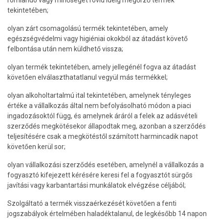
romlandó vagy minőségét rövid ideig megőrző termék
tekintetében;
olyan zárt csomagolású termék tekintetében, amely
egészségvédelmi vagy higiéniai okokból az átadást követő
felbontása után nem küldhető vissza;
olyan termék tekintetében, amely jellegénél fogva az átadást
követően elválaszthatatlanul vegyül más termékkel;
olyan alkoholtartalmú ital tekintetében, amelynek tényleges
értéke a vállalkozás által nem befolyásolható módon a piaci
ingadozásoktól függ, és amelynek áráról a felek az adásvételi
szerződés megkötésekor állapodtak meg, azonban a szerződés
teljesítésére csak a megkötéstől számított harmincadik napot
követően kerül sor;
olyan vállalkozási szerződés esetében, amelynél a vállalkozás a
fogyasztó kifejezett kérésére keresi fel a fogyasztót sürgős
javítási vagy karbantartási munkálatok elvégzése céljából;
Szolgáltató a termék visszaérkezését követően a fenti
jogszabályok értelmében haladéktalanul, de legkésőbb 14 napon