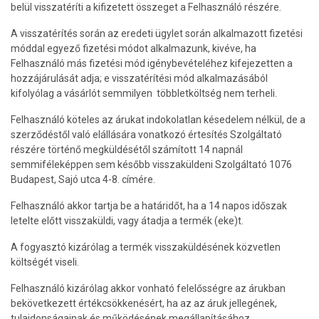
belül visszatéríti a kifizetett összeget a Felhasználó részére.
A visszatérítés során az eredeti ügylet során alkalmazott fizetési
móddal egyező fizetési módot alkalmazunk, kivéve, ha
Felhasználó más fizetési mód igénybevételéhez kifejezetten a
hozzájárulását adja; e visszatérítési mód alkalmazásából
kifolyólag a vásárlót semmilyen többletköltség nem terheli.
Felhasználó köteles az árukat indokolatlan késedelem nélkül, de a
szerződéstől való elállására vonatkozó értesítés Szolgáltató
részére történő megküldésétől számított 14 napnál
semmiféleképpen sem később visszaküldeni Szolgáltató 1076
Budapest, Sajó utca 4-8. címére.
Felhasználó akkor tartja be a határidőt, ha a 14 napos időszak
letelte előtt visszaküldi, vagy átadja a termék (eke)t.
A fogyasztó kizárólag a termék visszaküldésének közvetlen
költségét viseli.
Felhasználó kizárólag akkor vonható felelősségre az árukban
bekövetkezett értékcsökkenésért, ha az az áruk jellegének,
tulajdonságainak és működésének megállapításához