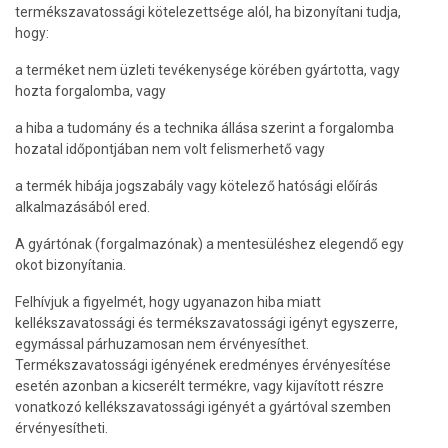
termékszavatossági kötelezettsége alól, ha bizonyítani tudja,
hogy:
a terméket nem üzleti tevékenysége körében gyártotta, vagy
hozta forgalomba, vagy
a hiba a tudomány és a technika állása szerint a forgalomba
hozatal időpontjában nem volt felismerhető vagy
a termék hibája jogszabály vagy kötelező hatósági előírás
alkalmazásából ered.
A gyártónak (forgalmazónak) a mentesüléshez elegendő egy
okot bizonyítania.
Felhívjuk a figyelmét, hogy ugyanazon hiba miatt
kellékszavatossági és termékszavatossági igényt egyszerre,
egymással párhuzamosan nem érvényesíthet.
Termékszavatossági igényének eredményes érvényesítése
esetén azonban a kicserélt termékre, vagy kijavított részre
vonatkozó kellékszavatossági igényét a gyártóval szemben
érvényesítheti.