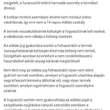
megjelölt, a fuvarozótól eltérő harmadik személy a terméket
átveszi.
A boltban történő személyes átvétel nem minősül online
vásárlásnak, így erre nem a 14 napos elállási szabály.
A termék visszaküldésének költségét a fogyasztónak kell viselnie,
a vállalkozás nem vállalja e költség viselését.
Az elállási jog gyakorlása esetén a Felhasználót a termék
visszajuttatásának költségén kívül más költség nem terheli,
Szolgáltató azonban követelheti a nem rendeltetésszerű
használatból adódó anyagi kárának megtérítését.
Nem illeti meg az elállási jog Felhasználót olyan nem előre
gyártott termék esetében, amelyet a fogyasztó utasítása alapján
vagy kifejezett kérésére állítottak elő, vagy olyan termék
esetében, amelyet egyértelműen a fogyasztó személyére
szabtak.
A fogyasztó szintén nem gyakorolhatja az elállási jogát a
szolgáltatás nyújtására irányuló szerződés esetében a