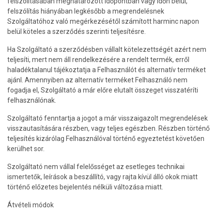
felszólításában meghatározott időpontban vagy időn belül,
felszólítás hiányában legkésőbb a megrendelésnek
Szolgáltatóhoz való megérkezésétől számított harminc napon
belül köteles a szerződés szerinti teljesítésre.
Ha Szolgáltató a szerződésben vállalt kötelezettségét azért nem
teljesíti, mert nem áll rendelkezésére a rendelt termék, erről
haladéktalanul tájékoztatja a Felhasználót és alternatív terméket
ajánl. Amennyiben az alternatív terméket Felhasználó nem
fogadja el, Szolgáltató a már előre elutalt összeget visszatéríti
felhasználónak.
Szolgáltató fenntartja a jogot a már visszaigazolt megrendelések
visszautasítására részben, vagy teljes egészben. Részben történő
teljesítés kizárólag Felhasználóval történő egyeztetést követően
kerülhet sor.
Szolgáltató nem vállal felelősséget az esetleges technikai
ismertetők, leírások a beszállító, vagy rajta kívül álló okok miatt
történő előzetes bejelentés nélküli változása miatt.
Átvételi módok