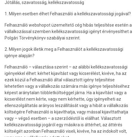
Jótállás, szavatosság, kellékszavatosság
1. Milyen esetben élhet Felhasználó a kellékszavatossági jogával?
Felhasználó webshopot üzemeltető cég hibás teljesítése esetén a
vállalkozással szemben kellékszavatossági igényt érvényesíthet a
Polgári Törvénykönyv szabályai szerint.
2. Milyen jogok illetik meg a Felhasználót a kellékszavatossági
igénye alapján?
Felhasználó – választása szerint – az alábbi kellékszavatossági
igényekkel élhet: kérhet kijavítást vagy kicserélést, kivéve, ha az
ezek közül a Felhasználó által választott igény teljesítése
lehetetlen vagy a vállalkozás számára más igénye teljesítéséhez
képest aránytalan többletköltséggel járna. Ha a kijavítást vagy a
kicserélést nem kérte, vagy nem kérhette, úgy igényelheti az
ellenszolgáltatás arányos leszállítását vagy a hibát a vállalkozás
költségére Felhasználó is kijavíthatja, vagy mással kijavíttathatja
vagy – végső esetben – a szerződéstől is elállhat. Választott
kellékszavatossági jogáról egy másikra is áttérhet, az áttérés
költségét azonban Felhasználó viseli, kivéve, ha az indokolt volt,