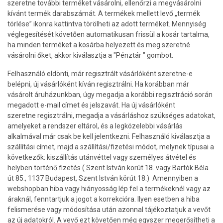
szeretne további terméket vásárolni, ellenőrzi a megvásárolni
kívánt termék darabszámát. A termékek mellett levő „termék
törlése” ikonra kattintva törölheti az adott terméket. Mennyiség
véglegesítését követően automatikusan frissül a kosár tartalma,
ha minden terméket a kosárba helyezett és meg szeretné
vásárolni őket, akkor kiválasztja a "Pénztár " gombot.
Felhasználó eldönti, már regisztrált vásárlóként szeretne-e
belépni, új vásárlóként kíván regisztrálni. Ha korábban már
vásárolt áruházunkban, úgy megadja a korábbi regisztráció során
megadott e-mail címet és jelszavát. Ha új vásárlóként
szeretne regisztrálni, megadja a vásárláshoz szükséges adatokat,
amelyeket a rendszer eltárol, és a legközelebbi vásárlás
alkalmával már csak be kell jelentkezni. Felhasználó kiválasztja a
szállítási címet, majd a szállítási/fizetési módot, melynek típusai a
következők: kiszállítás utánvéttel vagy személyes átvétel és
helyben történő fizetés ( Szent István körút 18. vagy Bartók Béla
út 85., 1137 Budapest, Szent István körút 18.) Amennyiben a
webshopban hiba vagy hiányosság lép fel a termékeknél vagy az
áraknál, fenntartjuk a jogot a korrekcióra. Ilyen esetben a hiba
felismerése vagy módosítása után azonnal tájékoztatjuk a vevőt
az új adatokról. A vevő ezt követően még egyszer megerősítheti a