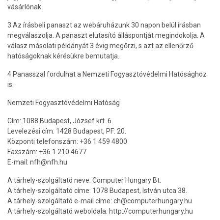
vásárlónak.
3.Az írásbeli panaszt az webáruházunk 30 napon belül írásban
megválaszolja. A panaszt elutasító álláspontját megindokolja. A
válasz másolati példányát 3 évig megőrzi, s azt az ellenőrző
hatóságoknak kérésükre bemutatja.
4.Panasszal fordulhat a Nemzeti Fogyasztóvédelmi Hatósághoz
is:
Nemzeti Fogyasztóvédelmi Hatóság
Cím: 1088 Budapest, József krt. 6.
Levelezési cím: 1428 Budapest, PF: 20.
Központi telefonszám: +36 1 459 4800
Faxszám: +36 1 210 4677
E-mail: nfh@nfh.hu
A tárhely-szolgáltató neve: Computer Hungary Bt.
A tárhely-szolgáltató címe: 1078 Budapest, István utca 38.
A tárhely-szolgáltató e-mail címe: ch@computerhungary.hu
A tárhely-szolgáltató weboldala: http://computerhungary.hu