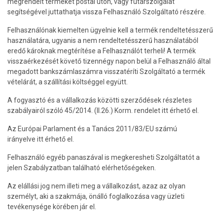
megrendelt terméket postai úton, vagy futárszolgálat
segítségével juttathatja vissza Felhasználó Szolgáltató részére.
Felhasználónak kiemelten ügyelnie kell a termék rendeltetésszerű
használatára, ugyanis a nem rendeltetésszerű használatából
eredő károknak megtérítése a Felhasználót terheli! A termék
visszaérkezését követő tizennégy napon belül a Felhasználó által
megadott bankszámlaszámra visszatéríti Szolgáltató a termék
vételárát, a szállítási költséggel együtt.
A fogyasztó és a vállalkozás közötti szerződések részletes
szabályairól szóló 45/2014. (II.26.) Korm. rendelet itt érhető el.
Az Európai Parlament és a Tanács 2011/83/EU számú
irányelve itt érhető el.
Felhasználó egyéb panaszával is megkeresheti Szolgáltatót a
jelen Szabályzatban található elérhetőségeken.
Az elállási jog nem illeti meg a vállalkozást, azaz az olyan
személyt, aki a szakmája, önálló foglalkozása vagy üzleti
tevékenysége körében jár el.