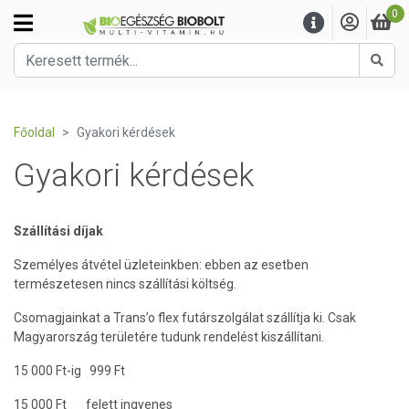
0
Kere
Főoldal
Gyakori kérdések
Gyakori kérdések
Szállítási díjak
Személyes átvétel üzleteinkben: ebben az esetben
természetesen nincs szállítási költség.
Csomagjainkat a Trans’o flex futárszolgálat szállítja ki. Csak
Magyarország területére tudunk rendelést kiszállítani.
15 000 Ft-ig 999 Ft
15 000 Ft felett ingyenes