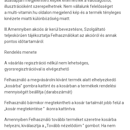
adatlapján megjelenített képek eltérhetnek a valóságostól,
illusztrációként szerepelhetnek. Nem vállalunk felelősséget
a multi-vitamin.hu oldalon megjelenő kép és a termék tényleges
kinézete miatti különbözőség miatt.
III.Amennyiben akciós ár kerül bevezetésre, Szolgáltató
teljeskörűen tájékoztatja Felhasználókat az akcióról és annak
pontos időtartamáról.
Rendelés menete
A vásárlás regisztráció nélkül nem lehetséges,
gyorsregisztrációval is elvégezhető
Felhasználó a megvásárolni kívánt termék alatt elhelyezkedő
„kosárba” gombra kattint és a kosárban a termékek rendelési
mennyiségét beállítja (darabszámát)
Felhasználó bármikor megtekintheti a kosár tartalmát jobb felül a
„kosár megtekintése ” ikonra kattintva.
Amennyiben Felhasználó további terméket szeretne kosárba
helyezni, kiválasztja a „Tovább nézelődöm ” gombot. Ha nem