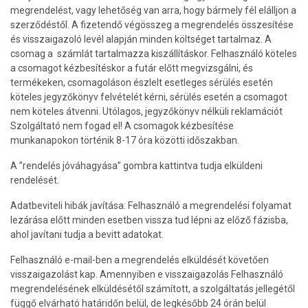
megrendelést, vagy lehetőség van arra, hogy bármely fél elálljon a
szerződéstől. A fizetendő végösszeg a megrendelés összesítése
és visszaigazoló levél alapján minden költséget tartalmaz. A
csomag a számlát tartalmazza kiszállításkor. Felhasználó köteles
a csomagot kézbesítéskor a futár előtt megvizsgálni, és
termékeken, csomagoláson észlelt esetleges sérülés esetén
köteles jegyzőkönyv felvételét kérni, sérülés esetén a csomagot
nem köteles átvenni. Utólagos, jegyzőkönyv nélküli reklamációt
Szolgáltató nem fogad el! A csomagok kézbesítése
munkanapokon történik 8-17 óra közötti időszakban.
A ”rendelés jóváhagyása” gombra kattintva tudja elküldeni
rendelését.
Adatbeviteli hibák javítása: Felhasználó a megrendelési folyamat
lezárása előtt minden esetben vissza tud lépni az előző fázisba,
ahol javítani tudja a bevitt adatokat.
Felhasználó e-mail-ben a megrendelés elküldését követően
visszaigazolást kap. Amennyiben e visszaigazolás Felhasználó
megrendelésének elküldésétől számított, a szolgáltatás jellegétől
függő elvárható határidőn belül, de legkésőbb 24 órán belül