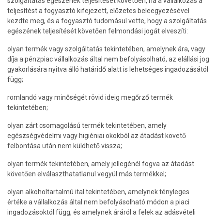
szolgáltatás egészének teljesítését követően, ha a vállalkozás a
teljesítést a fogyasztó kifejezett, előzetes beleegyezésével
kezdte meg, és a fogyasztó tudomásul vette, hogy a szolgáltatás
egészének teljesítését követően felmondási jogát elveszíti:
olyan termék vagy szolgáltatás tekintetében, amelynek ára, vagy
díja a pénzpiac vállalkozás által nem befolyásolható, az elállási jog
gyakorlására nyitva álló határidő alatt is lehetséges ingadozásától
függ;
romlandó vagy minőségét rövid ideig megőrző termék
tekintetében;
olyan zárt csomagolású termék tekintetében, amely
egészségvédelmi vagy higiéniai okokból az átadást követő
felbontása után nem küldhető vissza;
olyan termék tekintetében, amely jellegénél fogva az átadást
követően elválaszthatatlanul vegyül más termékkel;
olyan alkoholtartalmú ital tekintetében, amelynek tényleges
értéke a vállalkozás által nem befolyásolható módon a piaci
ingadozásoktól függ, és amelynek áráról a felek az adásvételi