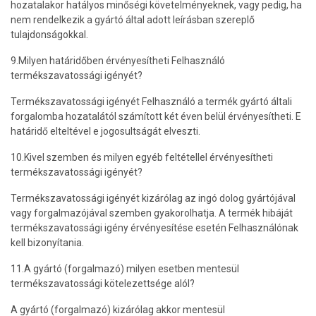
hozatalakor hatályos minőségi követelményeknek, vagy pedig, ha
nem rendelkezik a gyártó által adott leírásban szereplő
tulajdonságokkal.
9.Milyen határidőben érvényesítheti Felhasználó
termékszavatossági igényét?
Termékszavatossági igényét Felhasználó a termék gyártó általi
forgalomba hozatalától számított két éven belül érvényesítheti. E
határidő elteltével e jogosultságát elveszti.
10.Kivel szemben és milyen egyéb feltétellel érvényesítheti
termékszavatossági igényét?
Termékszavatossági igényét kizárólag az ingó dolog gyártójával
vagy forgalmazójával szemben gyakorolhatja. A termék hibáját
termékszavatossági igény érvényesítése esetén Felhasználónak
kell bizonyítania.
11.A gyártó (forgalmazó) milyen esetben mentesül
termékszavatossági kötelezettsége alól?
A gyártó (forgalmazó) kizárólag akkor mentesül