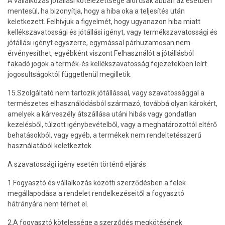
A vállalkozás jótállási kötelezettsége alól csak abban az esetben
mentesül, ha bizonyítja, hogy a hiba oka a teljesítés után
keletkezett. Felhívjuk a figyelmét, hogy ugyanazon hiba miatt
kellékszavatossági és jótállási igényt, vagy termékszavatossági és
jótállási igényt egyszerre, egymással párhuzamosan nem
érvényesíthet, egyébként viszont Felhasználót a jótállásból
fakadó jogok a termék-és kellékszavatosság fejezetekben leírt
jogosultságoktól függetlenül megilletik.
15.Szolgáltató nem tartozik jótállással, vagy szavatossággal a
természetes elhasználódásból származó, továbbá olyan károkért,
amelyek a kárveszély átszállása utáni hibás vagy gondatlan
kezelésből, túlzott igénybevételből, vagy a meghatározottól eltérő
behatásokból, vagy egyéb, a termékek nem rendeltetésszerű
használatából keletkeztek.
A szavatossági igény esetén történő eljárás
1.Fogyasztó és vállalkozás közötti szerződésben a felek
megállapodása a rendelet rendelkezéseitől a fogyasztó
hátrányára nem térhet el.
2.A fogyasztó kötelessége a szerződés megkötésének