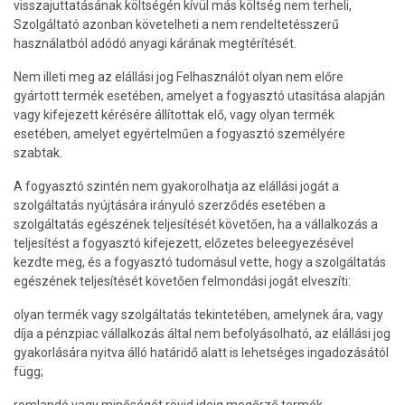
visszajuttatásának költségén kívül más költség nem terheli,
Szolgáltató azonban követelheti a nem rendeltetésszerű
használatból adódó anyagi kárának megtérítését.
Nem illeti meg az elállási jog Felhasználót olyan nem előre
gyártott termék esetében, amelyet a fogyasztó utasítása alapján
vagy kifejezett kérésére állítottak elő, vagy olyan termék
esetében, amelyet egyértelműen a fogyasztó személyére
szabtak.
A fogyasztó szintén nem gyakorolhatja az elállási jogát a
szolgáltatás nyújtására irányuló szerződés esetében a
szolgáltatás egészének teljesítését követően, ha a vállalkozás a
teljesítést a fogyasztó kifejezett, előzetes beleegyezésével
kezdte meg, és a fogyasztó tudomásul vette, hogy a szolgáltatás
egészének teljesítését követően felmondási jogát elveszíti:
olyan termék vagy szolgáltatás tekintetében, amelynek ára, vagy
díja a pénzpiac vállalkozás által nem befolyásolható, az elállási jog
gyakorlására nyitva álló határidő alatt is lehetséges ingadozásától
függ;