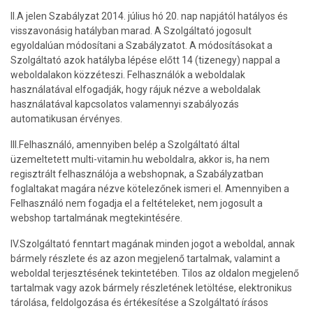
II.A jelen Szabályzat 2014. július hó 20. nap napjától hatályos és
visszavonásig hatályban marad. A Szolgáltató jogosult
egyoldalúan módosítani a Szabályzatot. A módosításokat a
Szolgáltató azok hatályba lépése előtt 14 (tizenegy) nappal a
weboldalakon közzéteszi. Felhasználók a weboldalak
használatával elfogadják, hogy rájuk nézve a weboldalak
használatával kapcsolatos valamennyi szabályozás
automatikusan érvényes.
III.Felhasználó, amennyiben belép a Szolgáltató által
üzemeltetett multi-vitamin.hu weboldalra, akkor is, ha nem
regisztrált felhasználója a webshopnak, a Szabályzatban
foglaltakat magára nézve kötelezőnek ismeri el. Amennyiben a
Felhasználó nem fogadja el a feltételeket, nem jogosult a
webshop tartalmának megtekintésére.
IV.Szolgáltató fenntart magának minden jogot a weboldal, annak
bármely részlete és az azon megjelenő tartalmak, valamint a
weboldal terjesztésének tekintetében. Tilos az oldalon megjelenő
tartalmak vagy azok bármely részletének letöltése, elektronikus
tárolása, feldolgozása és értékesítése a Szolgáltató írásos