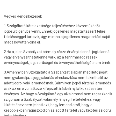
Vegyes Rendelkezések
1.Szolgáltató kötelezettsége teljesítéséhez közreműködőt
jogosult igénybe venni. Ennek jogellenes magatartásáért teljes
felelősséggel tartozik, úgy, mintha a jogellenes magatartást saját
maga követte volna el.
2.Ha a jelen Szabályzat bármely része érvénytelenné, jogtalanná
vagy érvényesíthetetlenné válik, az a fennmaradó részek
érvényességét, jogszerűségét és érvényesíthetőségét nem érinti.
3.Amennyiben Szolgáltató a Szabályzat alapján megillető jogát
nem gyakorolja, a joggyakorlás elmulasztása nem tekinthető az
adott jogról való lemondásnak. Bármilyen jogról történő lemondás
csak az erre vonatkozó kifejezett írásbeli nyilatkozat esetén
érvényes. Az hogy a Szolgáltató egy alkalommal nem ragaszkodik
szigorúan a Szabályzat valamely lényegi feltételéhez, vagy
kikötéséhez nem jelenti azt, hogy lemond arról, hogy a
későbbiekben ragaszkodjon az adott feltétel vagy kikötés szigorú
betartásához.