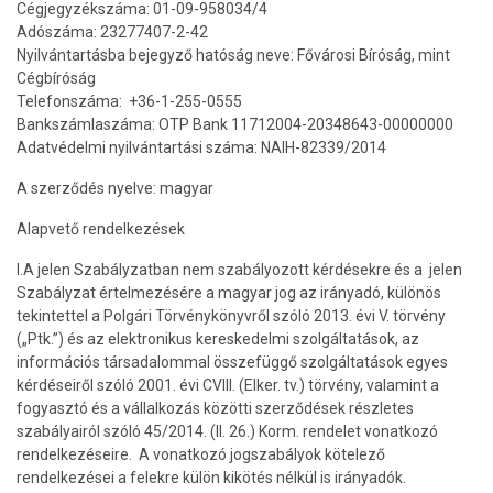
Cégjegyzékszáma: 01-09-958034/4
Adószáma: 23277407-2-42
Nyilvántartásba bejegyző hatóság neve: Fővárosi Bíróság, mint
Cégbíróság
Telefonszáma: +36-1-255-0555
Bankszámlaszáma: OTP Bank 11712004-20348643-00000000
Adatvédelmi nyilvántartási száma: NAIH-82339/2014
A szerződés nyelve: magyar
Alapvető rendelkezések
I.A jelen Szabályzatban nem szabályozott kérdésekre és a jelen
Szabályzat értelmezésére a magyar jog az irányadó, különös
tekintettel a Polgári Törvénykönyvről szóló 2013. évi V. törvény
(„Ptk.”) és az elektronikus kereskedelmi szolgáltatások, az
információs társadalommal összefüggő szolgáltatások egyes
kérdéseiről szóló 2001. évi CVIII. (Elker. tv.) törvény, valamint a
fogyasztó és a vállalkozás közötti szerződések részletes
szabályairól szóló 45/2014. (II. 26.) Korm. rendelet vonatkozó
rendelkezéseire. A vonatkozó jogszabályok kötelező
rendelkezései a felekre külön kikötés nélkül is irányadók.