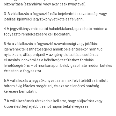
bizonyítása (számlával, vagy akár csak nyugtával).
3. A vállalkozás a fogyasztó nála bejelentett szavatossági vagy
jótállási igényéről jegyzőkönyvet köteles felvenni.
4.A jegyzőkönyv másolatát haladéktalanul, igazolható módon a
fogyasztó rendelkezésére kell bocsátani.
5.Ha a vállalkozás a fogyasztó szavatossági vagy jótállási
igényének teljesíthetőségéről annak bejelentésekor nem tud
nyilatkozni, álláspontjáról – az igény elutasítása esetén az
elutasítás indokáról és a békéltető testülethez fordulás
lehetőségéről is – öt munkanapon belül, igazolható módon köteles
értesíteni a fogyasztót.
6.A vállalkozás a jegyzőkönyvet az annak felvételétől számított
három évig köteles megőrizni, és azt az ellenőrző hatóság
kérésére bemutatni.
7.A vállalkozásnak törekednie kell arra, hogy a kijavítást vagy
kicserélést legfeljebb tizenöt napon belül elvégezze