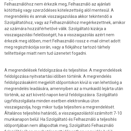
Felhasználóhoz nem érkezik meg, Felhasználó az ajánlati
kötöttség vagy szerződéses kötelezettség alól mentesül. A
megrendelés és annak visszaigazolása akkor tekintendő a
Szolgáltatóhoz, vagy az Felhasználóhoz megérkezettnek, amikor
az számára hozzáférhetővé válik. Szolgáltató kizárja a
visszaigazolási felelősségét, ha a visszaigazolás azért nem
érkezik meg időben, mert Felhasználó rossz e-mail címet adott
meg regisztrációja során, vagy a fiókjához tartozó tárhely
telítettsége miatt nem tud üzenetet fogadni.
A megrendelések feldolgozása és teljesítése. A megrendelések
feldolgozása nyitvatartási időben történik. A megrendelés
feldolgozásaként megjelölt időpontokon kívül is van lehetőség a
megrendelés leadására, amennyiben az a munkaidő lejárta után
történik, az azt követő napon kerül feldolgozásra. Szolgáltató
ügyfélszolgálata minden esetben elektronikus úton
visszaigazolja, hogy mikor tudja teljesíteni a megrendelését.
Általános teljesítési határidő, a visszaigazolástól számított 7-10
munkanapon belül. Ha Szolgáltató és Felhasználó a teljesítés
időpontjában nem állapodtak meg, Szolgáltató Felhasználó