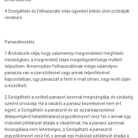
4.Szolgáltató és Felhasználó vitás ügyeiket békés úton próbálják
rendezni.
Panaszkezelés
1.Áruházunk célja, hogy valamennyi megrendelést megfelelő
minőségben, a megrendelő teljes megelégedettsége mellett
teljesítsen. Amennyiben Felhasználónak mégis valamilyen
panasza van a szerződéssel vagy annak teljesítésével
kapcsolatban, úgy panaszát a fenti e-mail címen, vagy levél útján
is közölheti.
2.Szolgáltató a szóbeli panaszt azonnal megvizsgálja, és szükség
szerint orvosolja. Ha a vásárló a panasz kezelésével nem ért
egyet, a Szolgáltató a panaszról és az azzal kapcsolatos
álláspontjáról haladéktalanul jegyzőkönyvet vesz fel, s annak egy
másolati példányát átadja a vásárlónak. Ha a panasz azonnali
kivizsgálása nem lehetséges, a Szolgáltató a panaszról
jegyzőkönyvet vesz fel, s annak egy másolati példányát átadja a