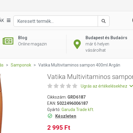
on 400ml Argán
ÁK
Keresés
Blog
Budapest és Budaörs
Online magazin
már 6 helyen
vásárolhat
ás
Samponok
Vatika Multivitaminos sampon 400ml Argán
Vatika Multivitaminos sampo
Ugrás az értékelésekhez
Cikkszám:
GRD6187
EAN:
5022496006187
Gyártó:
Garuda Trade kft.
Készleten
2 995 Ft