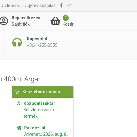
Üzleteink
Ügyfélszolgálat
2 995 Ft
Kosárba rakom
Bejelentkezés
0
Kosár
Saját fiók
Kapcsolat
+36-1-255-0555
n 400ml Argán
Készletinformáció
Központi raktár
Készleten van a
termék
Rákóczi út
Átvehető 2026. aug. 8.,