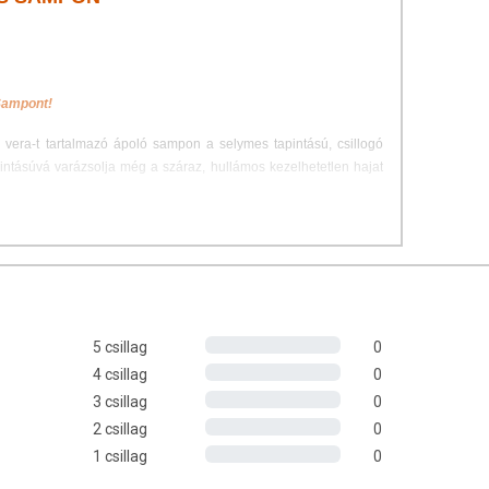
Sampont!
oe vera-t tartalmazó ápoló sampon a selymes tapintású, csillogó
apintásúvá varázsolja még a száraz, hullámos kezelhetetlen hajat
ett
marokkói argán olajat
a marokkói nők már évezredek óta
en. Testüket nemcsak tetőtől talpig gondozták az olaj tápláló
s belecsempészték az olaját, ezzel is táplálva önmagukat és
antioxidáns
és
öregedésgátló
tulajdonságairól ismert, gazdag
vitamin tartalmával
a bőr és haj egészségének támogatója.
5 csillag
0
4 csillag
0
3 csillag
0
götti területen majd kíméletesen dörzsöld be a hajvégeket is. Ezt
2 csillag
0
ata minden hajtípusra ajánlott. Mindennapi hajmosásra alkalmas.
1 csillag
0