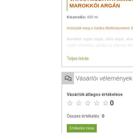
MAROKKÓI ARGÁN
Kiszerelés:
400 ml
Ismerjük meg a Vatika Multivitaminos 
Marokkói argán olajat, olíva olajat, al
hajért. Hidratálja, puhítja és selymes t
is.
Teljes leírás
A sivatag folyékony aranyaként nevez
használják szépségük megőrzése érdekéb
erejével, de a mindennapok ételeibe i
Vásárlói vélemények
családjukat. Az argán olaj természetes
esszenciális zsírsavakban
és magas
E-
Vásárlók átlagos értékelése
ALKALMAZÁSA
0
A sampont dolgozd el a fejtetőn, a fül mö
Összes értékelés :
0
követően alaposan öblítsd le. - Használ
Csak külsőleg alkalmazzuk!
Értékelés írása