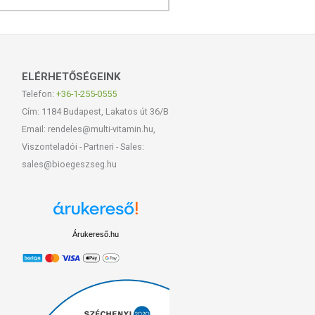
ELÉRHETŐSÉGEINK
Telefon:
+36-1-255-0555
Cím: 1184 Budapest, Lakatos út 36/B
Email: rendeles@multi-vitamin.hu,
Viszonteladói - Partneri - Sales:
sales@bioegeszseg.hu
Árukereső.hu