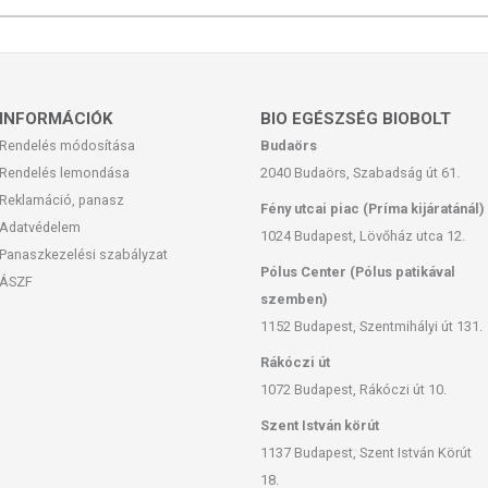
 Cocamide MEA, Dimethiconol, Cocamidopropyl betaine, Glycol
imethicone, Guar hydroxypropyltrimonium chloride, Carbomer,
 barbadensis (Aloe vera) leaf juice, Olea europaea (Olive) leaf
INFORMÁCIÓK
BIO EGÉSZSÉG BIOBOLT
lower extract, Isopropyl Myristate, Glycine Soja (Soybean) Oil,
Rendelés módosítása
Budaörs
l, Linoleic Acid, Retinyl Palmitate, Tocopheryl Acetate, Sodium
Rendelés lemondása
2040 Budaörs, Szabadság út 61.
 PEG-90M, Sodium PCA, Sodium chloride, TEA-dodecylbenzene
loride, Potassium sorbate, Sodium benzoate, Sorbitol, Propylene
Reklamáció, panasz
Fény utcai piac (Príma kijáratánál)
 Ethylparaben, Propylparaben, Butylparaben, Magnesium nitrate,
Adatvédelem
1024 Budapest, Lövőház utca 12.
zolinone, Methylisothiazolinone, Alpha-isomethyl ionone, Benzyl
Panaszkezelési szabályzat
tronellol, Hexyl cinnamal, Hydroxycitronellal, Linalool, CI 47005
Pólus Center (Pólus patikával
ÁSZF
d No. 40), CI 42090 (FD&C Blue No. 1)
szemben)
1152 Budapest, Szentmihályi út 131.
Rákóczi út
lle LLC UAE
1072 Budapest, Rákóczi út 10.
Szent István körút
1137 Budapest, Szent István Körút
tüntetett időpontot
18.