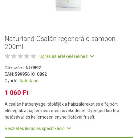
Naturland Csalán regeneráló sampon
200ml
Ugrás az értékelésekhez
Cikkszám:
NL0892
EAN:
5999561010892
Gyártó:
Naturland
1 060 Ft
A csalán hatóanyagai táplálják a hajszálereket és a fejbőrt,
elősegítik a haj természetes növekedését. Gyengéd tisztító
hatásával, és kellemesen enyhe illatával frissít.
Részletes leírás és specifikáció