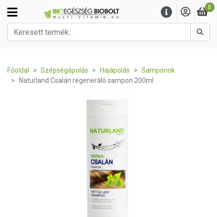
0
Kere
Főoldal
Szépségápolás
Hajápolás
Samponok
Naturland Csalán regeneráló sampon 200ml