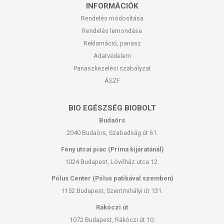
készítményt, ha az összetevők bármelyikére érzékeny vagy
INFORMÁCIÓK
allergiás! Kisgyermektől elzárva tartandó!
Rendelés módosítása
Rendelés lemondása
Reklamáció, panasz
Adatvédelem
Panaszkezelési szabályzat
ÁSZF
BIO EGÉSZSÉG BIOBOLT
Budaörs
2040 Budaörs, Szabadság út 61.
Fény utcai piac (Príma kijáratánál)
1024 Budapest, Lövőház utca 12.
Pólus Center (Pólus patikával szemben)
1152 Budapest, Szentmihályi út 131.
Rákóczi út
1072 Budapest, Rákóczi út 10.