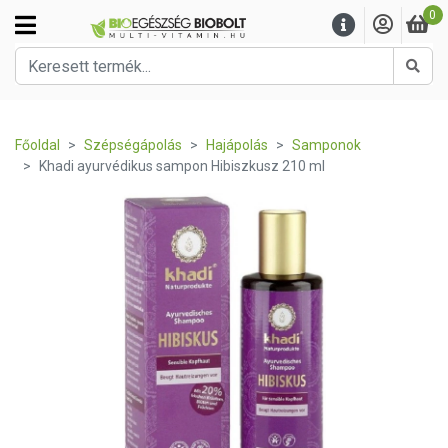
0
Kere
Főoldal
Szépségápolás
Hajápolás
Samponok
Khadi ayurvédikus sampon Hibiszkusz 210 ml