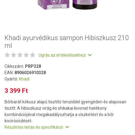
Khadi ayurvédikus sampon Hibiszkusz 210
ml
Ugrás az értékelésekhez
Cikkszám:
PRP328
EAN:
8906026910328
Gyártó:
Khadi
3 399 Ft
Bőrbarát kókusz alapú tisztító tenziddel gyengéden és alaposan
tisztít. A hibiszkusz virág és shikakai kivonat hatékony
kombinációjával megakadályozhatja a viszketést és a bőr
kivörösödését.
Részletes leírás és specifikáció