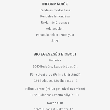
INFORMÁCIÓK
használatra alkalmas.
Rendelés módosítása
A termék nem helyettesíti a kiegyensúlyozott, vegyes étrendet és
Rendelés lemondása
az egészséges életmódot! A termék nem gyógyít betegségeket!
Reklamáció, panasz
A termék nem az orvosi kezelés helyettesítésére alkalmas!
Adatvédelem
Betegség esetén használatát beszélje meg kezelőorvosával. Ne
szedje a készítményt, ha az összetevők bármelyikére érzékeny
Panaszkezelési szabályzat
vagy allergiás! Kisgyermektől elzárva tartandó!
ÁSZF
BIO EGÉSZSÉG BIOBOLT
Budaörs
2040 Budaörs, Szabadság út 61.
Fény utcai piac (Príma kijáratánál)
1024 Budapest, Lövőház utca 12.
Pólus Center (Pólus patikával szemben)
1152 Budapest, Szentmihályi út 131.
Rákóczi út
1072 Budapest, Rákóczi út 10.