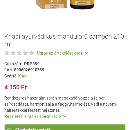
Khadi ayurvédikus mandulafű sampon 210
ml
Ugrás az értékelésekhez
Cikkszám:
PRP359
EAN:
8906026910359
Gyártó:
Khadi
4 150 Ft
Rendszeres használat során megakadályozza a fejbőr
zsírosodását, harmonizálja a faggyútermelést. Védi a növényi
hajfestékkel festett haj színét.
Részletes leírás és specifikáció