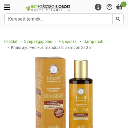
0
Kere
Főoldal
Szépségápolás
Hajápolás
Samponok
Khadi ayurvédikus mandulafű sampon 210 ml