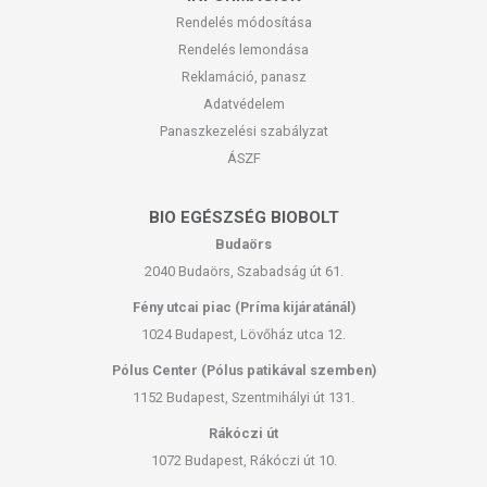
Rendelés módosítása
Öblítse le, majd ismételje meg a folyamatot a haj
Rendelés lemondása
teljes hosszán. Mindennapi használatra alkalmas.
Reklamáció, panasz
Forgalmazó:
Khadi Naturprodukte
Adatvédelem
Panaszkezelési szabályzat
A termék nem helyettesíti a kiegyensúlyozott, vegyes étrendet
és az egészséges életmódot! A termék nem gyógyít
ÁSZF
betegségeket! A termék nem az orvosi kezelés
helyettesítésére alkalmas! Betegség esetén használatát
BIO EGÉSZSÉG BIOBOLT
beszélje meg kezelőorvosával. Ne szedje a készítményt, ha az
Budaörs
összetevők bármelyikére érzékeny vagy allergiás!
2040 Budaörs, Szabadság út 61.
Kisgyermektől elzárva tartandó!
Fény utcai piac (Príma kijáratánál)
1024 Budapest, Lövőház utca 12.
Pólus Center (Pólus patikával szemben)
1152 Budapest, Szentmihályi út 131.
Rákóczi út
1072 Budapest, Rákóczi út 10.