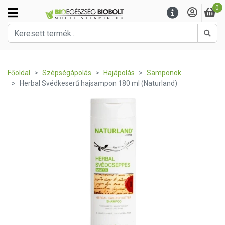
0
Kere
Főoldal
Szépségápolás
Hajápolás
Samponok
Herbal Svédkeserű hajsampon 180 ml (Naturland)