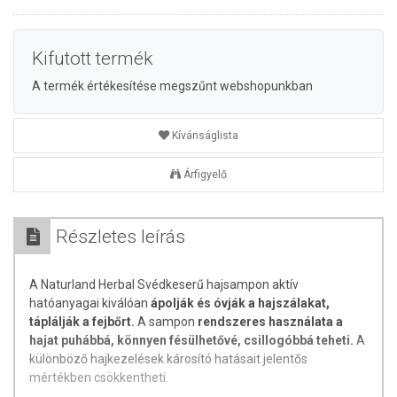
Kifutott termék
A termék értékesítése megszűnt webshopunkban
Kívánságlista
Árfigyelő
Részletes leírás
A Naturland Herbal Svédkeserű hajsampon aktív
hatóanyagai kiválóan
ápolják és óvják a hajszálakat,
táplálják a fejbőrt.
A sampon
rendszeres használata a
hajat puhábbá, könnyen fésülhetővé, csillogóbbá teheti.
A
különböző hajkezelések károsító hatásait jelentős
mértékben csökkentheti.