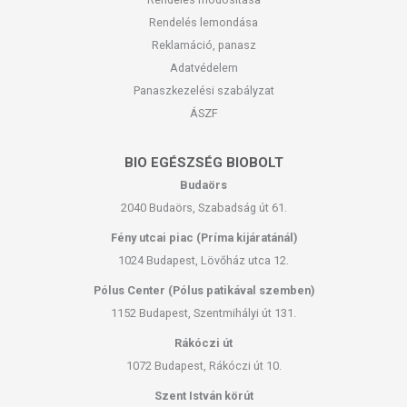
Rendelés lemondása
Reklamáció, panasz
Adatvédelem
Panaszkezelési szabályzat
ÁSZF
BIO EGÉSZSÉG BIOBOLT
Budaörs
2040 Budaörs, Szabadság út 61.
Fény utcai piac (Príma kijáratánál)
1024 Budapest, Lövőház utca 12.
Pólus Center (Pólus patikával szemben)
1152 Budapest, Szentmihályi út 131.
Rákóczi út
1072 Budapest, Rákóczi út 10.
Szent István körút