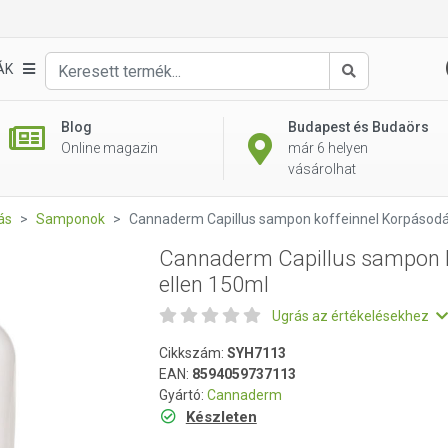
offeinnel Korpásodás ellen 150ml
ÁK
Keresés
Blog
Budapest és Budaörs
Online magazin
már 6 helyen
vásárolhat
ás
Samponok
Cannaderm Capillus sampon koffeinnel Korpásodá
Cannaderm Capillus sampon k
ellen 150ml
Ugrás az értékelésekhez
Cikkszám:
SYH7113
EAN:
8594059737113
Gyártó:
Cannaderm
Készleten