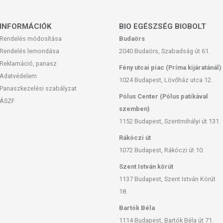
INFORMÁCIÓK
BIO EGÉSZSÉG BIOBOLT
Rendelés módosítása
Budaörs
Rendelés lemondása
2040 Budaörs, Szabadság út 61.
Reklamáció, panasz
Fény utcai piac (Príma kijáratánál)
Adatvédelem
1024 Budapest, Lövőház utca 12.
Panaszkezelési szabályzat
Pólus Center (Pólus patikával
ÁSZF
szemben)
1152 Budapest, Szentmihályi út 131.
Rákóczi út
1072 Budapest, Rákóczi út 10.
Szent István körút
1137 Budapest, Szent István Körút
18.
Bartók Béla
1114 Budapest, Bartók Béla út 71.