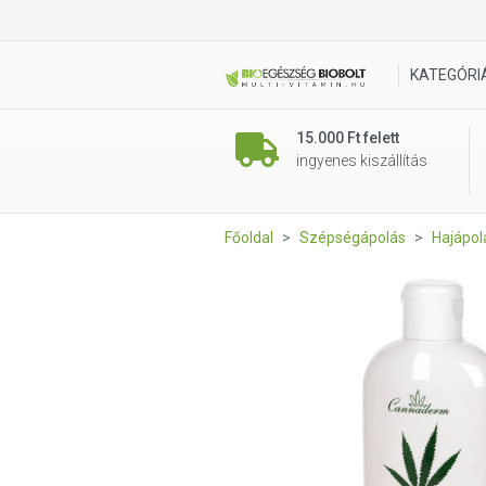
Cannaderm Capillus sampon k
KATEGÓRI
15.000 Ft felett
ingyenes kiszállítás
Főoldal
Szépségápolás
Hajápol