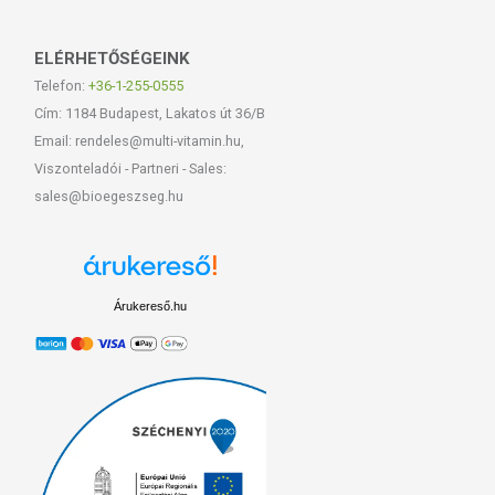
ELÉRHETŐSÉGEINK
Telefon:
+36-1-255-0555
Cím: 1184 Budapest, Lakatos út 36/B
Email: rendeles@multi-vitamin.hu,
Viszonteladói - Partneri - Sales:
sales@bioegeszseg.hu
Árukereső.hu