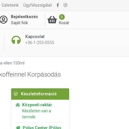
Üzleteink
Ügyfélszolgálat
3 995 Ft
Kosárba rakom
Bejelentkezés
0
Kosár
Saját fiók
Kapcsolat
+36-1-255-0555
s ellen 150ml
offeinnel Korpásodás
Készletinformáció
Központi raktár
Készleten van a
termék
Pólus Center (Pólus