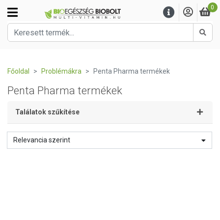
0
Kere
Főoldal
Problémákra
Penta Pharma termékek
Penta Pharma termékek
Találatok szűkítése
Relevancia szerint