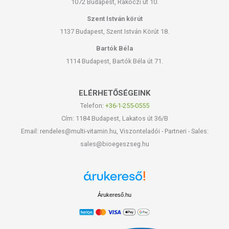
1072 Budapest, Rákóczi út 10.
Szent István körút
1137 Budapest, Szent István Körút 18.
Bartók Béla
1114 Budapest, Bartók Béla út 71.
ELÉRHETŐSÉGEINK
Telefon:
+36-1-255-0555
Cím: 1184 Budapest, Lakatos út 36/B
Email: rendeles@multi-vitamin.hu, Viszonteladói - Partneri - Sales:
sales@bioegeszseg.hu
Árukereső.hu