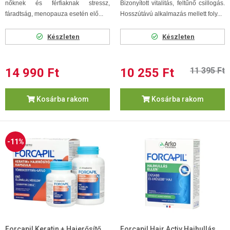
nőknek és férfiaknak stressz,
Bizonyított vitalitás, feltűnő csillogás.
fáradtság, menopauza esetén elő...
Hosszútávú alkalmazás mellett foly...
Készleten
Készleten
14 990 Ft
10 255 Ft
11 395 Ft
Kosárba rakom
Kosárba rakom
-11%
Forcapil Keratin + Hajerősítő
Forcapil Hair Activ Hajhullás