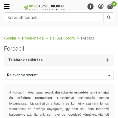
0
Kere
Főoldal
Problémákra
Haj-Bőr-Köröm
Forcapil
Forcapil
Találatok szűkítése
Relevancia szerint
A Forcapil hatóanyagai segítik
dúsabbá és erősebbé tenni a hajat
és erősíteni körmeinket
. Hosszútávú alkalmazás mellett
folyamatosan biztosíthatjuk a hajunk és körmeink számára fontos
vitaminokat és ásványi anyagokat, így nem kell sem töredező
hajvégekre számítanunk, sem gyenge, repedező körmökre. Ajánlott