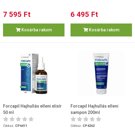
7 595 Ft
6 495 Ft
Kosárba rakom
Kosárba rakom
Forcapil Hajhullás elleni elixír
Forcapil Hajhullás elleni
50 ml
sampon 200ml
Cikksz.
CP6411
Cikksz.
CP4262