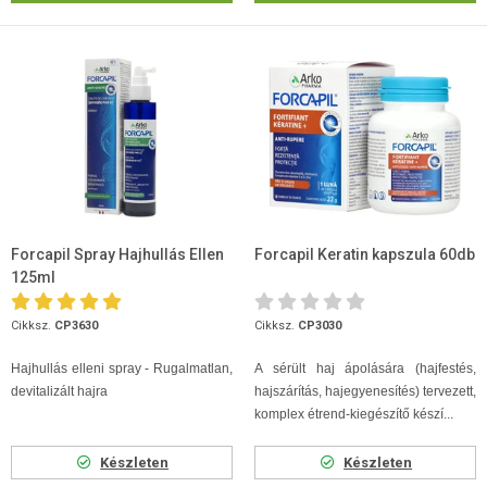
Forcapil Spray Hajhullás Ellen
Forcapil Keratin kapszula 60db
125ml
Cikksz.
CP3630
Cikksz.
CP3030
Hajhullás elleni spray - Rugalmatlan,
A sérült haj ápolására (hajfestés,
devitalizált hajra
hajszárítás, hajegyenesítés) tervezett,
komplex étrend-kiegészítő készí...
Készleten
Készleten