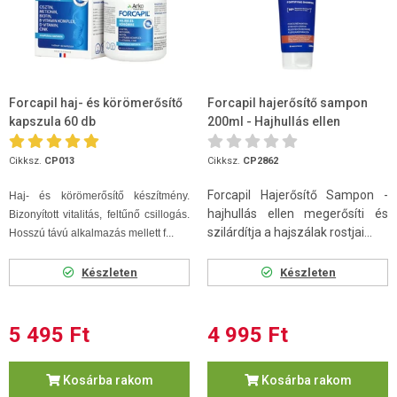
Forcapil haj- és körömerősítő
Forcapil hajerősítő sampon
kapszula 60 db
200ml - Hajhullás ellen
Cikksz.
CP013
Cikksz.
CP2862
Forcapil Hajerősítő Sampon -
Haj- és körömerősítő készítmény.
hajhullás ellen megerősíti és
Bizonyított vitalitás, feltűnő csillogás.
szilárdítja a hajszálak rostjai...
Hosszú távú alkalmazás mellett f...
Készleten
Készleten
5 495 Ft
4 995 Ft
Kosárba rakom
Kosárba rakom