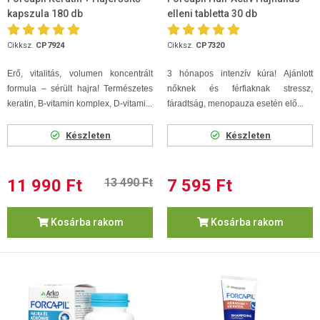
kapszula 180 db
elleni tabletta 30 db
Cikksz.
CP7924
Cikksz.
CP7320
Erő, vitalitás, volumen koncentrált
3 hón
apos intenzív kúra!
Ajánlott
formula – sérült hajra! Természetes
nőknek és férfiaknak stressz,
keratin, B-vitamin komplex, D-vitami...
fáradtság, menopauza esetén elő...
Készleten
Készleten
11 990 Ft
13 490 Ft
7 595 Ft
Kosárba rakom
Kosárba rakom