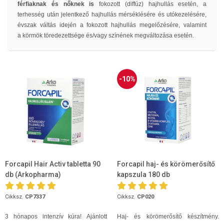
férfiaknak és nőknek is
fokozott (diffúz) hajhullás esetén, a
terhesség után jelentkező hajhullás mérséklésére és utókezelésére,
évszak váltás idején a fokozott hajhullás megelőzésére, valamint
a körmök töredezettsége és/vagy színének megváltozása esetén.
-10%
Forcapil Hair Activ tabletta 90
Forcapil haj- és körömerősítő
db (Arkopharma)
kapszula 180 db
Cikksz.
CP7337
Cikksz.
CP020
3 hón
apos intenzív kúra!
Ajánlott
Haj- és körömerősítő készítmény.