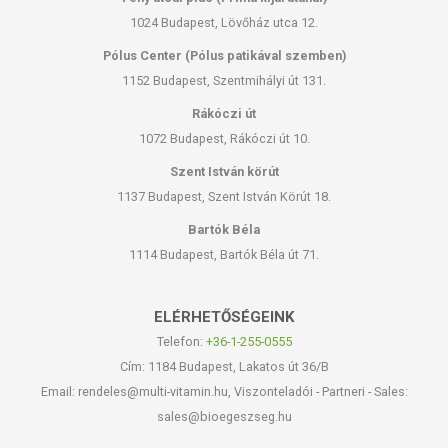
1024 Budapest, Lövőház utca 12.
Pólus Center (Pólus patikával szemben)
1152 Budapest, Szentmihályi út 131.
Rákóczi út
1072 Budapest, Rákóczi út 10.
Szent István körút
1137 Budapest, Szent István Körút 18.
Bartók Béla
1114 Budapest, Bartók Béla út 71.
ELÉRHETŐSÉGEINK
Telefon:
+36-1-255-0555
Cím: 1184 Budapest, Lakatos út 36/B
Email: rendeles@multi-vitamin.hu, Viszonteladói - Partneri - Sales:
sales@bioegeszseg.hu