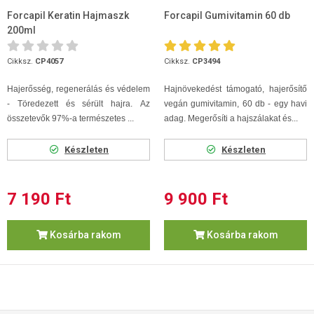
Forcapil Keratin Hajmaszk
Forcapil Gumivitamin 60 db
200ml
Cikksz.
CP4057
Cikksz.
CP3494
Hajerősség, regenerálás és védelem
Hajnövekedést támogató, hajerősítő
- Töredezett és sérült hajra. Az
vegán gumivitamin, 60 db - egy havi
összetevők 97%-a természetes ...
adag.
Megerősíti a hajszálakat és...
Készleten
Készleten
7 190 Ft
9 900 Ft
Kosárba rakom
Kosárba rakom