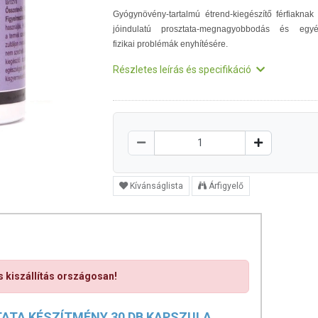
Gyógynövény-tartalmú étrend-kiegészítő férfiaknak
jóindulatú prosztata-megnagyobbodás és egy
fizikai problémák enyhítésére.
Részletes leírás és specifikáció
Kívánságlista
Árfigyelő
s kiszállítás országosan!
ATA KÉSZÍTMÉNY 30 DB KAPSZULA