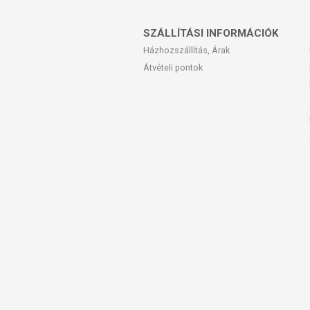
Kutatások alapján a fűrészpálma a köv
Jóindulatú prosztata-megnagyob
SZÁLLÍTÁSI INFORMÁCIÓK
Alacsony libidó
Házhozszállítás, Árak
Menstruációs fájdalmak
Átvételi pontok
Medencegyulladás
Sterilitás
Húgyúti problémák, főleg férfiakn
Köhögés
Asztma
Bronchitis
ÖSSZETEVŐK
Fűrészpálma, zselatin.
TOVÁBBI TUDNIVALÓK
Tárolás:
Száraz, hűvös helyen tároljuk.
Minőségét megőrzi:
Lásd a csomagoláson