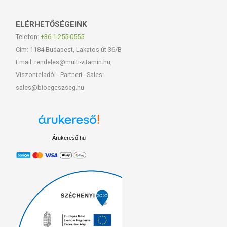
ELÉRHETŐSÉGEINK
Telefon:
+36-1-255-0555
Cím: 1184 Budapest, Lakatos út 36/B
Email: rendeles@multi-vitamin.hu,
Viszonteladói - Partneri - Sales:
sales@bioegeszseg.hu
Árukereső.hu