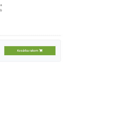
 a
éb
Kosárba rakom