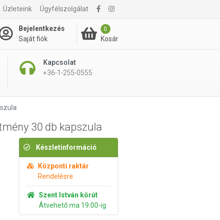
Üzleteink
Ügyfélszolgálat
6 380 Ft
Kosárba rakom
Bejelentkezés
0
Kosár
Saját fiók
Kapcsolat
+36-1-255-0555
pszula
ítmény 30 db kapszula
Készletinformáció
Központi raktár
Rendelésre
Szent István körút
Átvehető ma 19:00-ig