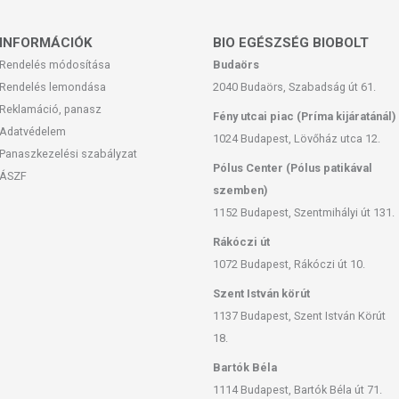
etkező tünetek kezelésekor lehet hasznos:
bodás (BPH)
INFORMÁCIÓK
BIO EGÉSZSÉG BIOBOLT
Rendelés módosítása
Budaörs
Rendelés lemondása
2040 Budaörs, Szabadság út 61.
Reklamáció, panasz
Fény utcai piac (Príma kijáratánál)
Adatvédelem
ál
1024 Budapest, Lövőház utca 12.
Panaszkezelési szabályzat
Pólus Center (Pólus patikával
ÁSZF
szemben)
1152 Budapest, Szentmihályi út 131.
Rákóczi út
1072 Budapest, Rákóczi út 10.
Szent István körút
1137 Budapest, Szent István Körút
18.
Bartók Béla
 feltüntetett időpontot.
1114 Budapest, Bartók Béla út 71.