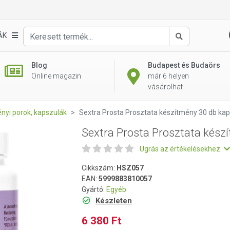
zítmény 30 db kapszula
ÁK
Keresés
Blog
Budapest és Budaörs
Online magazin
már 6 helyen
vásárolhat
nyi porok, kapszulák
Sextra Prosta Prosztata készítmény 30 db ka
Sextra Prosta Prosztata kész
Ugrás az értékelésekhez
Cikkszám:
HSZ057
EAN:
5999883810057
Gyártó:
Egyéb
Készleten
6 380 Ft