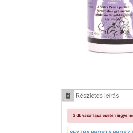
Részletes leírás
3 db vásárlása esetén ingyene
SEXTRA PROSTA PROSZT