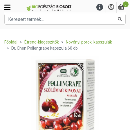
0
Kere
Főoldal
Étrend-kiegészítők
Növényi porok, kapszulák
Dr. Chen Pollengrape kapszula 60 db