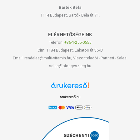
Bartók Béla
1114 Budapest, Bartók Béla út 71.
ELÉRHETŐSÉGEINK
Telefon:
+36-1-255-0555
Cím: 1184 Budapest, Lakatos út 36/B
Email: rendeles@multi-vitamin.hu, Viszonteladói - Partneri - Sales:
sales@bioegeszseg.hu
Árukereső.hu