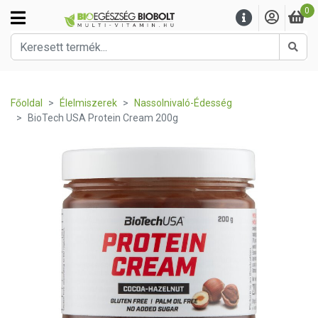
0
Kere
Főoldal
Élelmiszerek
Nassolnivaló-Édesség
BioTech USA Protein Cream 200g