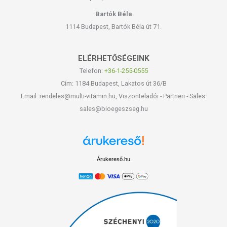
csomagolásán találják meg.
Bartók Béla
1114 Budapest, Bartók Béla út 71.
ELÉRHETŐSÉGEINK
Telefon:
+36-1-255-0555
Cím: 1184 Budapest, Lakatos út 36/B
Email: rendeles@multi-vitamin.hu, Viszonteladói - Partneri - Sales:
sales@bioegeszseg.hu
Árukereső.hu