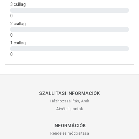
3 csillag
72 kcal
4,9 g zsír
0
ebből telített: 0,7 g
2 csillag
6,3 g szénhidrát
ebből cukrok: 1,2 g
0
ebből poliolok: 4,7 g
1 csillag
2,6 g fehérje
0
Összetevők:
Édesítőszer (maltitok), napraforgóolaj, tejsavófehérje
koncentrátum (17%), pörkölt
mogyoró (10%), tejsavópor (9%), zsírszegény kakaópor (7%),
emulgeálószer: lecitinek, aromák. Nyomokban szóját és földimogyorót
tartalmazhat. Hozzáadott cukrot nem tartalmaz. Természetes módon
előforduló cukrokat tartalmaz. Túlzott fogyasztása hashajtó hatású
SZÁLLÍTÁSI INFORMÁCIÓK
lehet.
Házhozszállítás, Árak
Tápanyagok 100 g / egy adag (15g) termékben:
Átvételi pontok
Energia: 483 kcal / 72 kcal
Zsír: 33 g / 4,9 g
INFORMÁCIÓK
amelyből telített zsírsavak: 4,6 g / 0,7 g
Rendelés módosítása
Szénhidrát: 42 g / 6,3 g