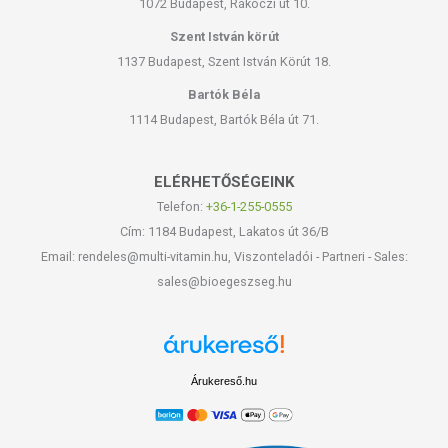
1072 Budapest, Rákóczi út 10.
Szent István körút
1137 Budapest, Szent István Körút 18.
Bartók Béla
1114 Budapest, Bartók Béla út 71.
ELÉRHETŐSÉGEINK
Telefon:
+36-1-255-0555
Cím: 1184 Budapest, Lakatos út 36/B
Email: rendeles@multi-vitamin.hu, Viszonteladói - Partneri - Sales:
sales@bioegeszseg.hu
Árukereső.hu