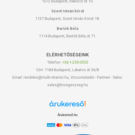
1072 Budapest, Rákóczi út 10.
Szent István körút
1137 Budapest, Szent István Körút 18.
Bartók Béla
1114 Budapest, Bartók Béla út 71.
ELÉRHETŐSÉGEINK
Telefon:
+36-1-255-0555
Cím: 1184 Budapest, Lakatos út 36/B
Email: rendeles@multi-vitamin.hu, Viszonteladói - Partneri - Sales:
sales@bioegeszseg.hu
Árukereső.hu