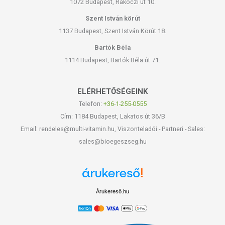
1072 Budapest, Rákóczi út 10.
Szent István körút
1137 Budapest, Szent István Körút 18.
Bartók Béla
1114 Budapest, Bartók Béla út 71.
ELÉRHETŐSÉGEINK
Telefon:
+36-1-255-0555
Cím: 1184 Budapest, Lakatos út 36/B
Email: rendeles@multi-vitamin.hu, Viszonteladói - Partneri - Sales:
sales@bioegeszseg.hu
Árukereső.hu