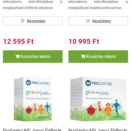
bélcsatorna mikroflórájában is
bélcsatorna mikroflórájában is
megtalálható élőflórát tartalmaz.
megtalálható baktériumtörzset tar...
Készleten
Készleten
12 595 Ft
10 995 Ft
Kosárba rakom
Kosárba rakom
ProGastro KID Junior Élőflórát
ProGastro KID Junior Élőflórát