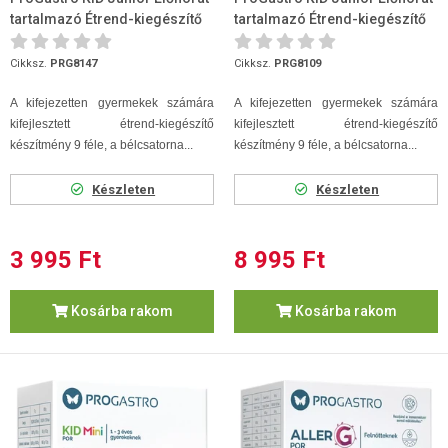
tartalmazó Étrend-kiegészítő
tartalmazó Étrend-kiegészítő
készítmény 11 tasak
készítmény 31 tasak
Cikksz.
PRG8147
Cikksz.
PRG8109
A kifejezetten gyermekek számára
A kifejezetten gyermekek számára
kifejlesztett étrend-kiegészítő
kifejlesztett étrend-kiegészítő
készítmény 9 féle, a bélcsatorna...
készítmény 9 féle, a bélcsatorna...
Készleten
Készleten
3 995 Ft
8 995 Ft
Kosárba rakom
Kosárba rakom