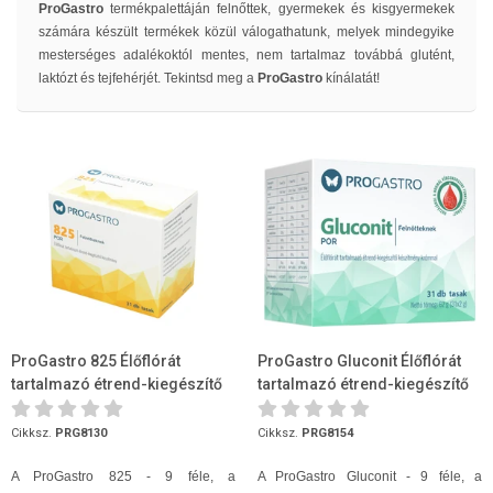
ProGastro
termékpalettáján felnőttek, gyermekek és kisgyermekek
számára készült termékek közül válogathatunk, melyek mindegyike
mesterséges adalékoktól mentes, nem tartalmaz továbbá glutént,
laktózt és tejfehérjét. Tekintsd meg a
ProGastro
kínálatát!
ProGastro 825 Élőflórát
ProGastro Gluconit Élőflórát
tartalmazó étrend-kiegészítő
tartalmazó étrend-kiegészítő
készítmény 31 tasak
készítmény krómmal 31 tasak
Cikksz.
PRG8130
Cikksz.
PRG8154
A ProGastro 825 - 9 féle, a
A ProGastro Gluconit - 9 féle, a