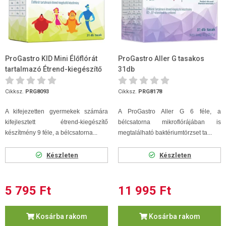
ProGastro KID Mini Élőflórát
ProGastro Aller G tasakos
tartalmazó Étrend-kiegészítő
31db
készítmény 31 tasak
Cikksz.
PRG8093
Cikksz.
PRG8178
A kifejezetten gyermekek számára
A ProGastro Aller G 6 féle, a
kifejlesztett étrend-kiegészítő
bélcsatorna mikroflórájában is
készítmény 9 féle, a bélcsatorna...
megtalálható baktériumtörzset ta...
Készleten
Készleten
5 795 Ft
11 995 Ft
Kosárba rakom
Kosárba rakom