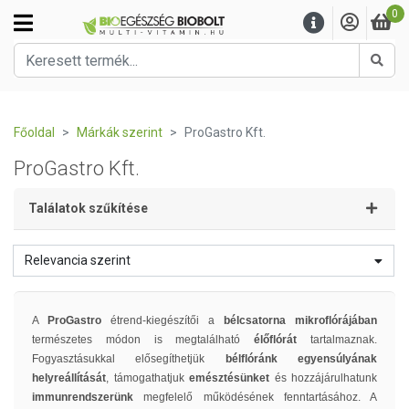
0
Kere
Főoldal
Márkák szerint
ProGastro Kft.
ProGastro Kft.
Találatok szűkítése
Relevancia szerint
A
ProGastro
étrend-kiegészítői a
bélcsatorna mikroflórájában
természetes módon is megtalálható
élőflórát
tartalmaznak.
Fogyasztásukkal elősegíthetjük
bélflóránk egyensúlyának
helyreállítását
, támogathatjuk
emésztésünket
és hozzájárulhatunk
immunrendszerünk
megfelelő működésének fenntartásához. A