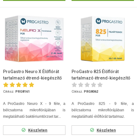
ProGastro Neuro X Élőflórát
ProGastro 825 Élőflórát
tartalmazó étrend-kiegészítő
tartalmazó étrend-kiegészítő
készítmény magnézium...
készítmény 11 tasak
Cikksz.
PRG8161
Cikksz.
PRG8062
A ProGastro Neuro X - 9 féle, a
A ProGastro 825 - 9 féle, a
bélcsatorna mikroflórájában is
bélcsatorna mikroflórájában is
megtalálható baktériumtörzset tar...
megtalálható élőflórát tartalmaz.
Készleten
Készleten