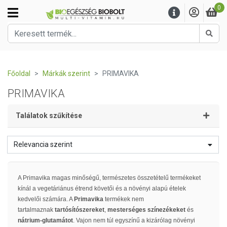
0
Kere
Főoldal
Márkák szerint
PRIMAVIKA
PRIMAVIKA
Találatok szűkítése
Relevancia szerint
A Primavika magas minőségű, természetes összetételű termékeket
kínál a vegetáriánus étrend követői és a növényi alapú ételek
kedvelői számára. A
Primavika
termékek nem
tartalmaznak
tartósítószereket
,
mesterséges színezékeket
és
nátrium-glutamátot
. Vajon nem túl egyszínű a kizárólag növényi