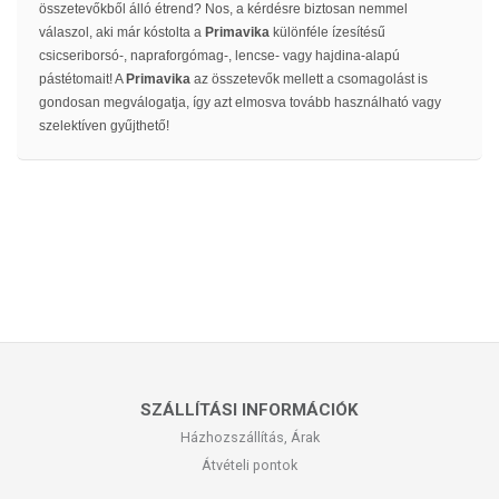
összetevőkből álló étrend? Nos, a kérdésre biztosan nemmel
válaszol, aki már kóstolta a
Primavika
különféle ízesítésű
csicseriborsó-, napraforgómag-, lencse- vagy hajdina-alapú
pástétomait! A
Primavika
az összetevők mellett a csomagolást is
gondosan megválogatja, így azt elmosva tovább használható vagy
szelektíven gyűjthető!
SZÁLLÍTÁSI INFORMÁCIÓK
Házhozszállítás, Árak
Átvételi pontok