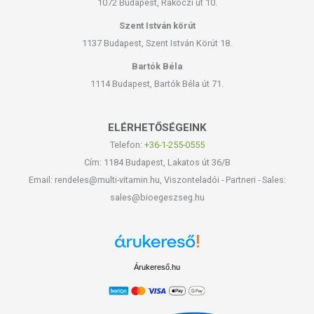
1072 Budapest, Rákóczi út 10.
Szent István körút
1137 Budapest, Szent István Körút 18.
Bartók Béla
1114 Budapest, Bartók Béla út 71.
ELÉRHETŐSÉGEINK
Telefon:
+36-1-255-0555
Cím: 1184 Budapest, Lakatos út 36/B
Email: rendeles@multi-vitamin.hu, Viszonteladói - Partneri - Sales:
sales@bioegeszseg.hu
Árukereső.hu