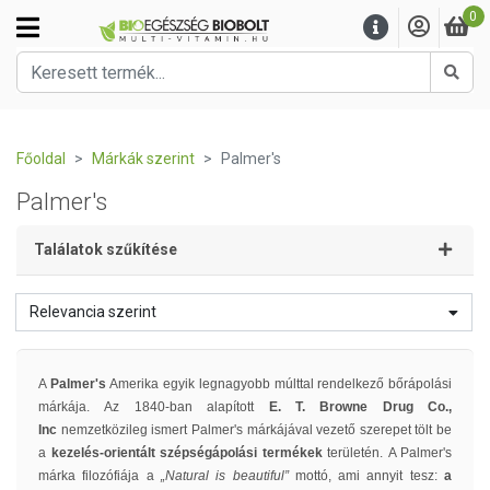
0
Kere
Főoldal
Márkák szerint
Palmer's
Palmer's
Találatok szűkítése
Relevancia szerint
A
Palmer's
Amerika egyik legnagyobb múlttal rendelkező bőrápolási
márkája. Az 1840-ban alapított
E. T. Browne Drug Co.,
Inc
nemzetközileg ismert Palmer's márkájával vezető szerepet tölt be
a
kezelés-orientált szépségápolási termékek
területén.
A Palmer's
márka filozófiája a
„Natural is beautiful”
mottó, ami annyit tesz:
a