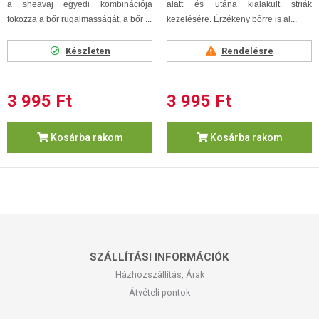
a sheavaj egyedi kombinációja
alatt és utána kialakult striák
fokozza a bőr rugalmasságát, a bőr ...
kezelésére. Érzékeny bőrre is al...
Készleten
Rendelésre
3 995 Ft
3 995 Ft
Kosárba rakom
Kosárba rakom
SZÁLLÍTÁSI INFORMÁCIÓK
Házhozszállítás, Árak
Átvételi pontok