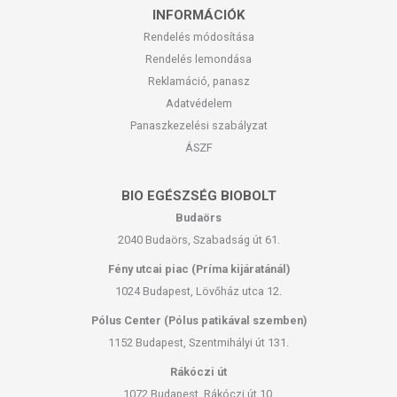
INFORMÁCIÓK
Rendelés módosítása
Rendelés lemondása
Reklamáció, panasz
Adatvédelem
Panaszkezelési szabályzat
ÁSZF
BIO EGÉSZSÉG BIOBOLT
Budaörs
2040 Budaörs, Szabadság út 61.
Fény utcai piac (Príma kijáratánál)
1024 Budapest, Lövőház utca 12.
Pólus Center (Pólus patikával szemben)
1152 Budapest, Szentmihályi út 131.
Rákóczi út
1072 Budapest, Rákóczi út 10.