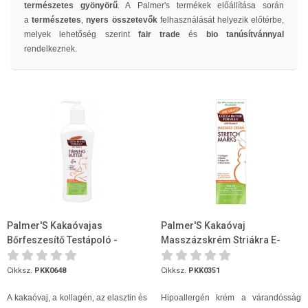
természetes gyönyörű
. A Palmer's termékek előállítása során
a
természetes
,
nyers összetevők
felhasználását helyezik előtérbe,
melyek lehetőség szerint
fair trade
és
bio tanúsítvánnyal
rendelkeznek.
Palmer'S Kakaóvajas
Palmer'S Kakaóvaj
Bőrfeszesítő Testápoló -
Masszázskrém Striákra E-
315ml
vitaminnal 125g
Cikksz.
PKK0648
Cikksz.
PKK0351
A kakaóvaj, a kollagén, az elasztin és
Hipoallergén krém a várandósság