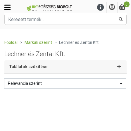
0
Kere
Főoldal
Márkák szerint
Lechner és Zentai Kft.
Lechner és Zentai Kft.
Találatok szűkítése
Relevancia szerint