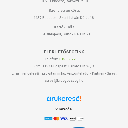
1072 Budapest, Rákóczi út 10.
Szent István körút
1137 Budapest, Szent István Körút 18.
Bartók Béla
1114 Budapest, Bartók Béla út 71.
ELÉRHETŐSÉGEINK
Telefon:
+36-1-255-0555
Cím: 1184 Budapest, Lakatos út 36/B
Email: rendeles@multi-vitamin.hu, Viszonteladói - Partneri - Sales:
sales@bioegeszseg.hu
Árukereső.hu