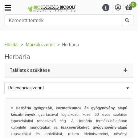
0
Kere
Főoldal
Márkák szerint
Herbária
Herbária
Találatok szűkítése
Relevancia szerint
A
Herbária
gyógyteák, kozmetikumok és gyógynövény alapú
készítmények
gyártásával foglalkozó, közel 60 éves szakmai
tapasztalattal rendelkező cég. A Herbária termékkínálatában
különféle
monoteákat
és
teakeverékeket
,
gyógynövény-alapú
kapszulákat és tablettákat, reform élelmiszereket, növényi