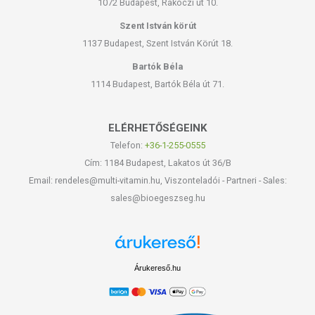
1072 Budapest, Rákóczi út 10.
Szent István körút
1137 Budapest, Szent István Körút 18.
Bartók Béla
1114 Budapest, Bartók Béla út 71.
ELÉRHETŐSÉGEINK
Telefon:
+36-1-255-0555
Cím: 1184 Budapest, Lakatos út 36/B
Email: rendeles@multi-vitamin.hu, Viszonteladói - Partneri - Sales:
sales@bioegeszseg.hu
Árukereső.hu