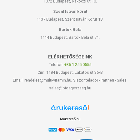
1072 Budapest, Rákóczi út 10.
Szent István körút
1137 Budapest, Szent István Körút 18.
Bartók Béla
1114 Budapest, Bartók Béla út 71.
ELÉRHETŐSÉGEINK
Telefon:
+36-1-255-0555
Cím: 1184 Budapest, Lakatos út 36/B
Email: rendeles@multi-vitamin.hu, Viszonteladói - Partneri - Sales:
sales@bioegeszseg.hu
Árukereső.hu