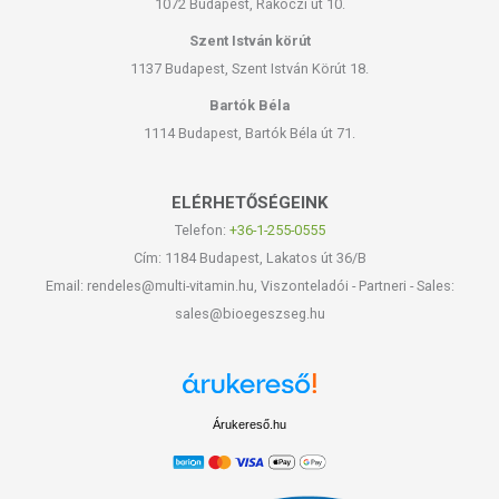
1072 Budapest, Rákóczi út 10.
Szent István körút
1137 Budapest, Szent István Körút 18.
Bartók Béla
1114 Budapest, Bartók Béla út 71.
ELÉRHETŐSÉGEINK
Telefon:
+36-1-255-0555
Cím: 1184 Budapest, Lakatos út 36/B
Email: rendeles@multi-vitamin.hu, Viszonteladói - Partneri - Sales:
sales@bioegeszseg.hu
Árukereső.hu