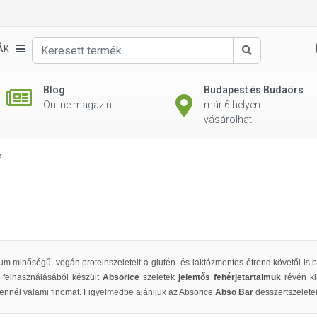
ÁK
Keresés
Blog
Budapest és Budaörs
Online magazin
már 6 helyen
vásárolhat
e
m minőségű, vegán proteinszeleteit a glutén- és laktózmentes étrend követői is b
e
felhasználásából készült
Absorice
szeletek
jelentős fehérjetartalmuk
révén ki
s ennél valami finomat. Figyelmedbe ajánljuk az Absorice
Abso Bar
desszertszeleteit