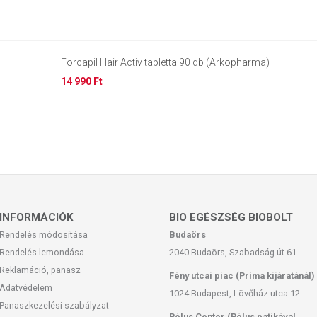
Forcapil Hair Activ tabletta 90 db (Arkopharma)
14 990 Ft
INFORMÁCIÓK
BIO EGÉSZSÉG BIOBOLT
Rendelés módosítása
Budaörs
Rendelés lemondása
2040 Budaörs, Szabadság út 61.
Reklamáció, panasz
Fény utcai piac (Príma kijáratánál)
Adatvédelem
1024 Budapest, Lövőház utca 12.
Panaszkezelési szabályzat
Pólus Center (Pólus patikával