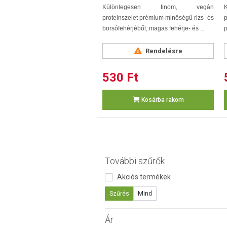
Különlegesen finom, vegán
proteinszelet prémium minőségű rizs- és
p
borsófehérjéből, magas fehérje- és ...
p
Rendelésre
530 Ft
Kosárba rakom
További szűrők
Akciós termékek
Szűrés
Mind
Ár