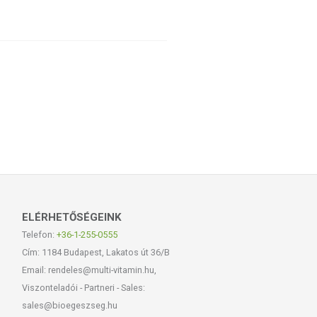
ELÉRHETŐSÉGEINK
Telefon:
+36-1-255-0555
Cím: 1184 Budapest, Lakatos út 36/B
Email: rendeles@multi-vitamin.hu,
Viszonteladói - Partneri - Sales:
sales@bioegeszseg.hu