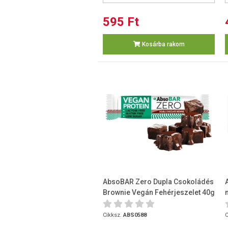
595 Ft
Kosárba rakom
AbsoBAR Zero Dupla Csokoládés
Brownie Vegán Fehérjeszelet 40g
Cikksz.
ABS0588
C