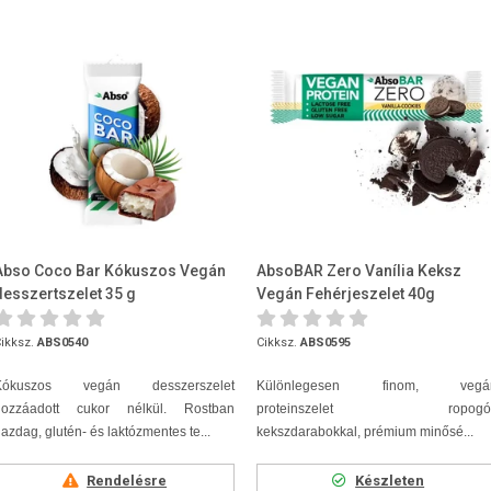
Abso Coco Bar Kókuszos Vegán
AbsoBAR Zero Vanília Keksz
desszertszelet 35 g
Vegán Fehérjeszelet 40g
ikksz.
ABS0540
Cikksz.
ABS0595
Kókuszos vegán desszerszelet
Különlegesen finom, vegá
hozzáadott cukor nélkül. Rostban
proteinszelet ropogó
azdag, glutén- és laktózmentes te...
kekszdarabokkal,
prémium minősé...
Rendelésre
Készleten