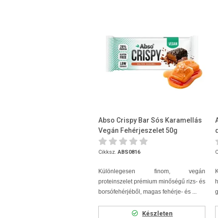
Abso Crispy Bar Sós Karamellás
Vegán Fehérjeszelet 50g
Cikksz.
ABS0816
C
Különlegesen finom, vegán
proteinszelet prémium minőségű rizs- és
borsófehérjéből, magas fehérje- és ...
g
Készleten