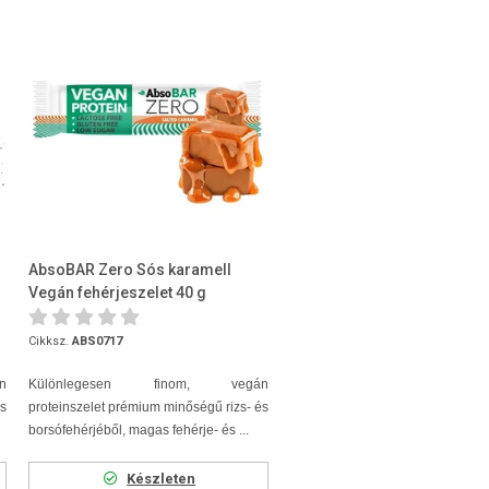
AbsoBAR Zero Sós karamell
Vegán fehérjeszelet 40 g
Cikksz.
ABS0717
n
Különlegesen finom, vegán
s
proteinszelet prémium minőségű rizs- és
borsófehérjéből, magas fehérje- és ...
Készleten