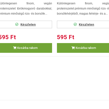
Különlegesen finom, vegán
Különlegesen finom, vegá
roteinszelet törökmogyoró darabokkal,
proteinszelet prémium minőségű rizs- 
rémium minőségű rizs- és borsófe...
borsófehérjéből, magas fehérje- és a...
Készleten
Készleten
595 Ft
595 Ft
Kosárba rakom
Kosárba rakom