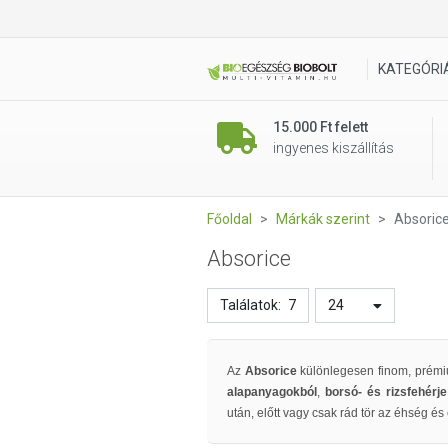
KATEGÓRI
15.000 Ft felett
ingyenes kiszállítás
Főoldal
Márkák szerint
Absoric
Absorice
Találatok:
7
24
Az
Absorice
különlegesen finom, prémiu
alapanyagokból
,
borsó- és rizsfehérj
után, előtt vagy csak rád tör az éhség é