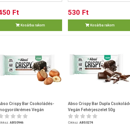
450 Ft
530 Ft
Kosárba rakom
Kosárba rakom
Abso Crispy Bar Csokoládés-
Abso Crispy Bar Dupla Csokolád
mogyorókrémes Vegán
Vegán Fehérjeszelet 50g
Fehérjeszelet 50g
ikksz.
ABS0946
Cikksz.
ABS0274