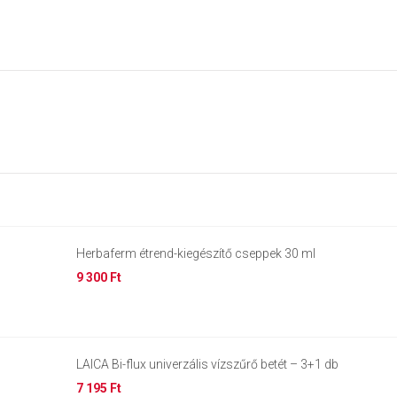
Herbaferm étrend-kiegészítő cseppek 30 ml
9 300 Ft
LAICA Bi-flux univerzális vízszűrő betét – 3+1 db
7 195 Ft