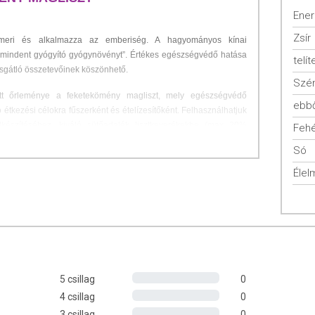
Ener
Zsír
meri és alkalmazza az emberiség. A hagyományos kínai
„mindent gyógyító gyógynövényt”.
Értékes egészségvédő hatása
telít
ásgátló összetevőinek köszönhető.
Szén
ított őrleménye a feketekömény magliszt, mely egészségvédő
ebbő
 étkezési célokra fűszerként és ételízesítőként. Felhasználhatjuk
készítéséhez, kiváló sütőada
lék lisztkeverékekbe (max 20%
Fehé
keleti és a mediterrán konyha közkedvelt íze.
Gluténmentes
Só
Élel
t
5 csillag
0
4 csillag
0
3 csillag
0