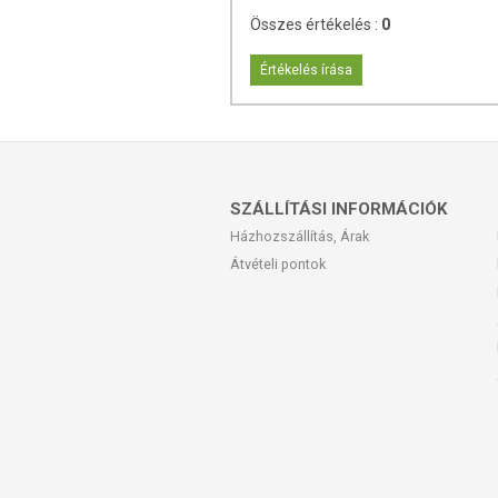
- ebből cukrok: 5,1 g
Összes értékelés :
0
Fehérje: 30,5 g
Só: 0,08 g
Értékelés írása
Élelmi rost: 29,7 g
Nyomokban szezámmagot, mustármagot és
TOVÁBBI TUDNIVALÓK
SZÁLLÍTÁSI INFORMÁCIÓK
Minőségét megőrzi: Lásd a csomagoláson 
Házhozszállítás, Árak
Tárolás: Száraz, hűvös, napfénytől védet
Átvételi pontok
Forgalmazó: Virgin Oil Press Kft.
Az oldalunkon lévő adatokat folyamato
Szeretnénk felhívni azonban a figyelmet
termékfotókat, tápérték-, összetétel-, és
értékek eltérhetnek az élelmiszerek ter
csomagolásán találják meg.