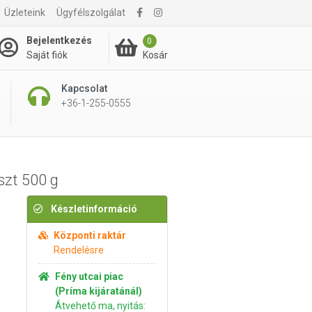
Üzleteink
Ügyfélszolgálat
1 290 Ft
Kosárba rakom
Bejelentkezés
0
Kosár
Saját fiók
Kapcsolat
+36-1-255-0555
szt 500 g
Készletinformáció
Központi raktár
Rendelésre
Fény utcai piac
(Príma kijáratánál)
Átvehető ma, nyitás: