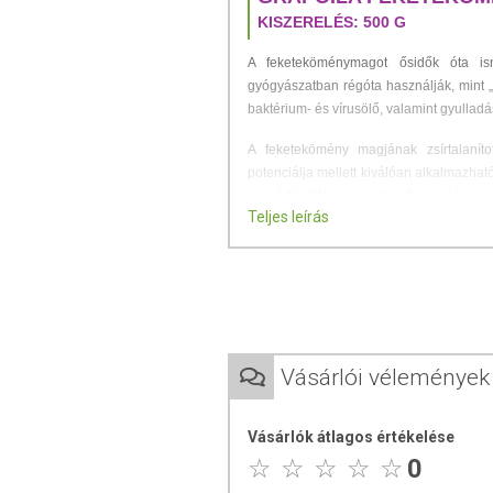
KISZERELÉS: 500 G
A feketeköménymagot ősidők óta is
gyógyászatban régóta használják, mint 
baktérium- és vírusölő, valamint gyullad
A feketekömény magjának
zsírtalan
potenciálja mellett
kiválóan alkalmazható
kenyértészták vagy sós finomságok el
Teljes leírás
keverési arányban).
A feketekömény a 
termék
.
ÖSSZETEVŐK
100% zsírtalanított feketekömény maglisz
Vásárlói vélemények
Átlagos tápérték 100 g termékben:
Energia: 1601 kJ/386 kcal
Vásárlók átlagos értékelése
Zsír: 60 g
- ebből telített zsírsavak: 4,5 g
0
Szénhidrát: 5,3 g