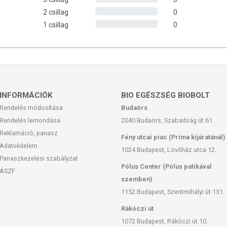
2 csillag
0
1 csillag
0
 dióféléket tartalmazhat.
INFORMÁCIÓK
BIO EGÉSZSÉG BIOBOLT
feltüntetett időpontot.
Rendelés módosítása
Budaörs
t helyen.
Rendelés lemondása
2040 Budaörs, Szabadság út 61.
Reklamáció, panasz
Fény utcai piac (Príma kijáratánál)
Adatvédelem
1024 Budapest, Lövőház utca 12.
Panaszkezelési szabályzat
san frissítjük, törekszünk arra, hogy naprakészek legyenek.
Pólus Center (Pólus patikával
ÁSZF
, hogy ennek ellenére a webshopon szereplő adatok (beleértve a
szemben)
 allergén információkat is) csak tájékoztató jellegűek, a tényleges
1152 Budapest, Szentmihályi út 131.
mészetéből adódóan. A friss, aktuális információkat a termékek
Rákóczi út
1072 Budapest, Rákóczi út 10.