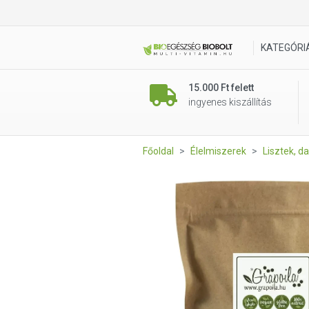
Grapoila Feketeköménymag li
KATEGÓRI
15.000 Ft felett
ingyenes kiszállítás
Főoldal
Élelmiszerek
Lisztek, da