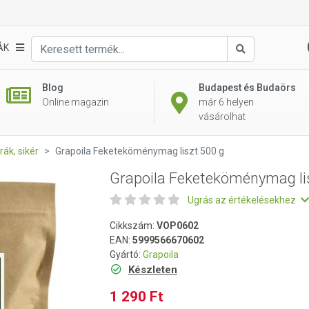
szt 500 g
ÁK
Keresés
Blog
Budapest és Budaörs
Online magazin
már 6 helyen
vásárolhat
rák, sikér
Grapoila Feketeköménymag liszt 500 g
Grapoila Feketeköménymag li
Ugrás az értékelésekhez
Cikkszám:
VOP0602
EAN:
5999566670602
Gyártó:
Grapoila
Készleten
1 290 Ft