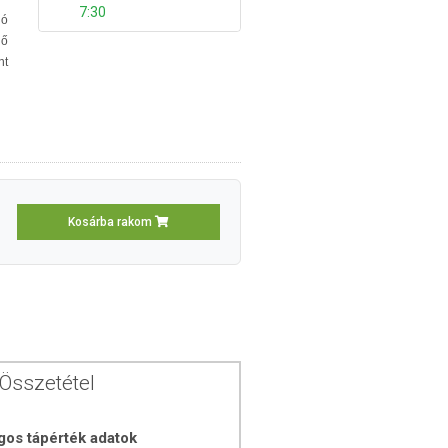
7:30
ó
dő
nt
Kosárba rakom
Összetétel
gos tápérték adatok