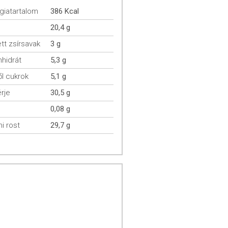
giatartalom
386 Kcal
20,4 g
ett zsírsavak
3 g
hidrát
5,3 g
l cukrok
5,1 g
rje
30,5 g
0,08 g
mi rost
29,7 g