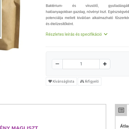
Baktérium- és vírusölő, gyulladásgátl
hatóanyagokban gazdag, növényi liszt. Egészségvé
potenciálja mellett kiválóan alkalmazható fűszerké
és ételízesítőként.
Részletes leírás és specifikáció
Kívánságlista
Árfigyelő
Átla
ÉNY MAGLISZT