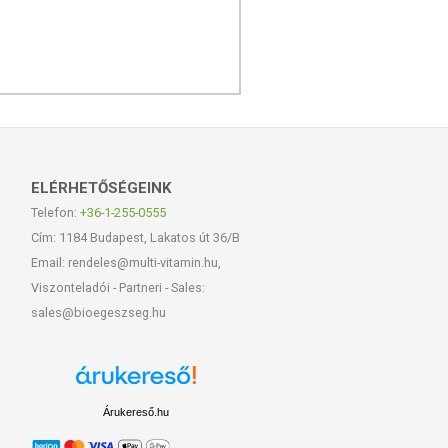
ELÉRHETŐSÉGEINK
Telefon:
+36-1-255-0555
Cím: 1184 Budapest, Lakatos út 36/B
Email: rendeles@multi-vitamin.hu,
Viszonteladói - Partneri - Sales:
sales@bioegeszseg.hu
Árukereső.hu