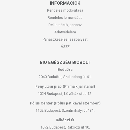
kezelőorvosával. Az ajánlott napi fogyasztási mennyiséget ne lépje túl!
INFORMÁCIÓK
Ne szedje a készítményt, ha az összetevők bármelyikére érzékeny
Rendelés módosítása
vagy allergiás! Kisgyermektől elzárva tartandó!
Rendelés lemondása
Reklamáció, panasz
Adatvédelem
Panaszkezelési szabályzat
ÁSZF
BIO EGÉSZSÉG BIOBOLT
Budaörs
2040 Budaörs, Szabadság út 61.
Fény utcai piac (Príma kijáratánál)
1024 Budapest, Lövőház utca 12.
Pólus Center (Pólus patikával szemben)
1152 Budapest, Szentmihályi út 131.
Rákóczi út
1072 Budapest, Rákóczi út 10.