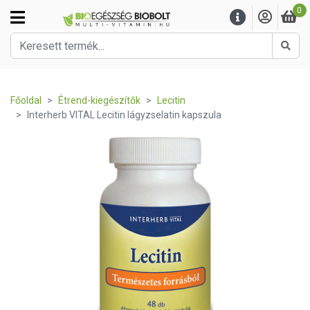
0
Kere
Főoldal
Étrend-kiegészítők
Lecitin
Interherb VITAL Lecitin lágyzselatin kapszula