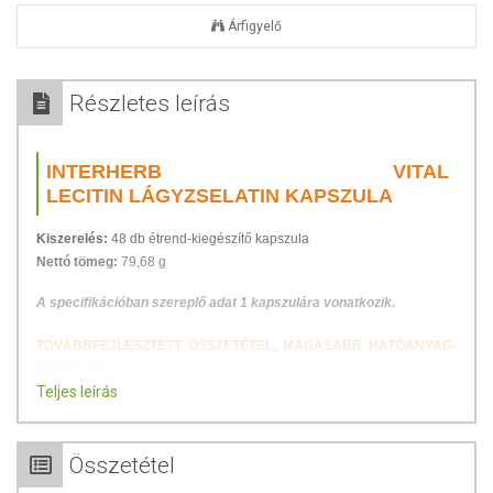
Árfigyelő
Részletes leírás
INTERHERB VITAL
LECITIN LÁGYZSELATIN KAPSZULA
Kiszerelés:
48 db étrend-kiegészítő kapszula
Nettó tömeg:
79,68 g
A specifikációban szereplő adat 1 kapszulára vonatkozik.
TOVÁBBFEJLESZTETT ÖSSZETÉTEL, MAGASABB HATÓANYAG-
TARTALOM.
Teljes leírás
A testünk minden sejtje tartalmaz lecitint. A sejthártya és a fehérjék
egyik alkotóeleme. Jelentős mennyiségben található a
sejtmembránokban, az izmokban, az idegsejtekben és az agyban.
Összetétel
Ezek zavartalan működéséhez nélkülözhetetlen. A Lecitin összetevői