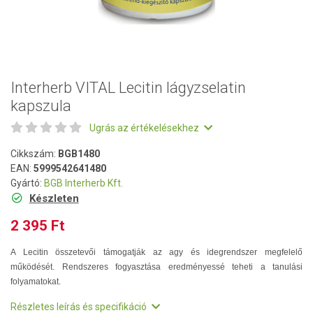
Interherb VITAL Lecitin lágyzselatin
kapszula
Ugrás az értékelésekhez
Cikkszám:
BGB1480
EAN:
5999542641480
Gyártó:
BGB Interherb Kft.
Készleten
2 395 Ft
A Lecitin összetevői támogatják az agy és idegrendszer megfelelő
működését. Rendszeres fogyasztása eredményessé teheti a tanulási
folyamatokat.
Részletes leírás és specifikáció